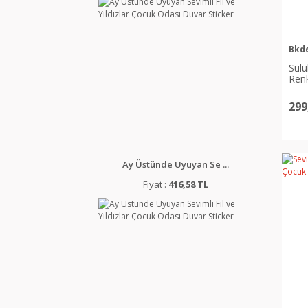
Bkd
Sul
Renk
Stic
299
Ay Üstünde Uyuyan Se ...
Fiyat :
416,58 TL