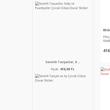
Bkd
Finc
Kedi
416
Sevimli Tavşanlar, K ...
Fiyat :
416,58 TL