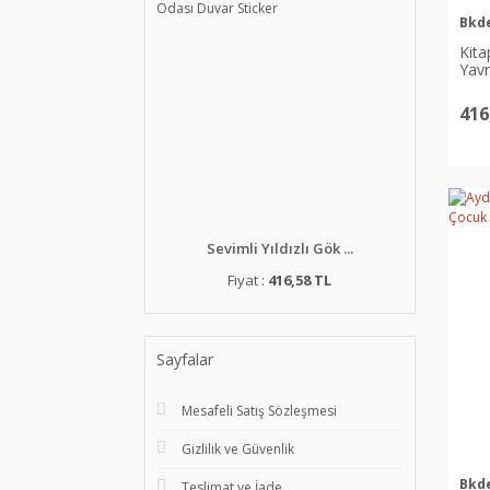
Bkd
Kita
Yavr
416
Sevimli Yıldızlı Gök ...
Fiyat :
416,58 TL
Sayfalar
Mesafeli Satış Sözleşmesi
Gizlilik ve Güvenlik
Bkd
Teslimat ve İade