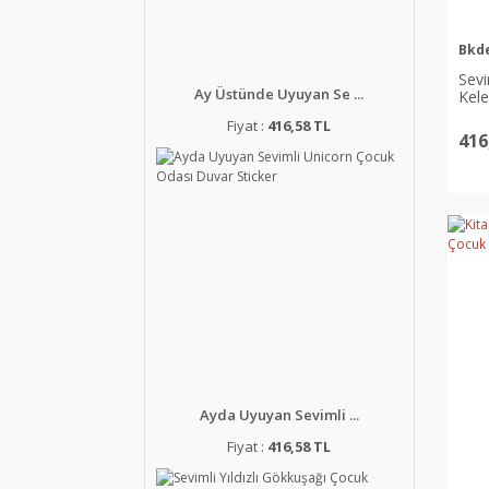
Bkd
Sevi
Ay Üstünde Uyuyan Se ...
Kele
Stic
Fiyat :
416,58 TL
416
Ayda Uyuyan Sevimli ...
Fiyat :
416,58 TL