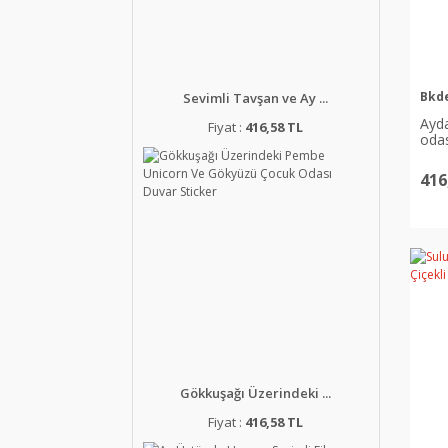
Bkd
Sevimli Tavşan ve Ay ...
Ayda
Fiyat :
416,58 TL
odas
416
Gökkuşağı Üzerindeki ...
Fiyat :
416,58 TL