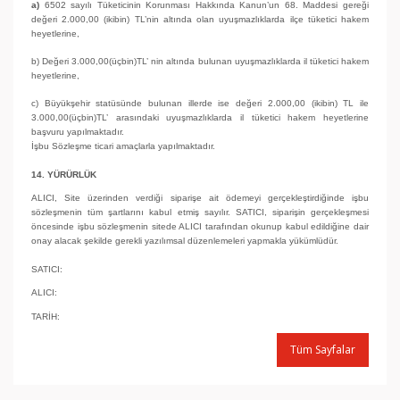
a)
6502 sayılı Tüketicinin Korunması Hakkında Kanun’un 68. Maddesi gereği
değeri 2.000,00 (ikibin) TL’nin altında olan uyuşmazlıklarda ilçe tüketici hakem
heyetlerine,
b) Değeri 3.000,00(üçbin)TL’ nin altında bulunan uyuşmazlıklarda il tüketici hakem
heyetlerine,
c) Büyükşehir statüsünde bulunan illerde ise değeri 2.000,00 (ikibin) TL ile
3.000,00(üçbin)TL’ arasındaki uyuşmazlıklarda il tüketici hakem heyetlerine
başvuru yapılmaktadır.
İşbu Sözleşme ticari amaçlarla yapılmaktadır.
14. YÜRÜRLÜK
ALICI, Site üzerinden verdiği siparişe ait ödemeyi gerçekleştirdiğinde işbu
sözleşmenin tüm şartlarını kabul etmiş sayılır. SATICI, siparişin gerçekleşmesi
öncesinde işbu sözleşmenin sitede ALICI tarafından okunup kabul edildiğine dair
onay alacak şekilde gerekli yazılımsal düzenlemeleri yapmakla yükümlüdür.
SATICI:
ALICI:
TARİH:
Tüm Sayfalar