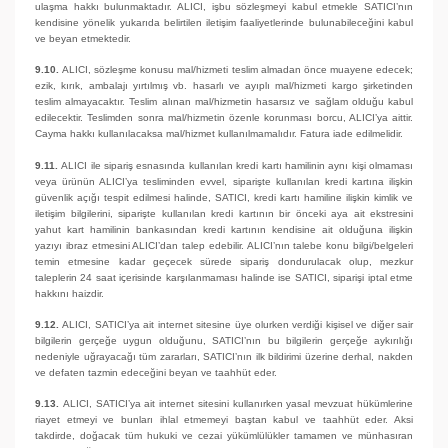
ulaşma hakkı bulunmaktadır. ALICI, işbu sözleşmeyi kabul etmekle SATICI’nın
kendisine yönelik yukarıda belirtilen iletişim faaliyetlerinde bulunabileceğini kabul
ve beyan etmektedir.
9.10.
ALICI, sözleşme konusu mal/hizmeti teslim almadan önce muayene edecek;
ezik, kırık, ambalajı yırtılmış vb. hasarlı ve ayıplı mal/hizmeti kargo şirketinden
teslim almayacaktır. Teslim alınan mal/hizmetin hasarsız ve sağlam olduğu kabul
edilecektir. Teslimden sonra mal/hizmetin özenle korunması borcu, ALICI’ya aittir.
Cayma hakkı kullanılacaksa mal/hizmet kullanılmamalıdır. Fatura iade edilmelidir.
9.11.
ALICI ile sipariş esnasında kullanılan kredi kartı hamilinin aynı kişi olmaması
veya ürünün ALICI’ya tesliminden evvel, siparişte kullanılan kredi kartına ilişkin
güvenlik açığı tespit edilmesi halinde, SATICI, kredi kartı hamiline ilişkin kimlik ve
iletişim bilgilerini, siparişte kullanılan kredi kartının bir önceki aya ait ekstresini
yahut kart hamilinin bankasından kredi kartının kendisine ait olduğuna ilişkin
yazıyı ibraz etmesini ALICI’dan talep edebilir. ALICI’nın talebe konu bilgi/belgeleri
temin etmesine kadar geçecek sürede sipariş dondurulacak olup, mezkur
taleplerin 24 saat içerisinde karşılanmaması halinde ise SATICI, siparişi iptal etme
hakkını haizdir.
9.12.
ALICI, SATICI’ya ait internet sitesine üye olurken verdiği kişisel ve diğer sair
bilgilerin gerçeğe uygun olduğunu, SATICI’nın bu bilgilerin gerçeğe aykırılığı
nedeniyle uğrayacağı tüm zararları, SATICI’nın ilk bildirimi üzerine derhal, nakden
ve defaten tazmin edeceğini beyan ve taahhüt eder.
9.13.
ALICI, SATICI’ya ait internet sitesini kullanırken yasal mevzuat hükümlerine
riayet etmeyi ve bunları ihlal etmemeyi baştan kabul ve taahhüt eder. Aksi
takdirde, doğacak tüm hukuki ve cezai yükümlülükler tamamen ve münhasıran