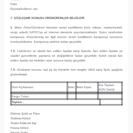
Faks
Eposta/kullanıcı adı
7. SÖZLEŞME KONUSU ÜRÜN/ÜRÜNLER BİLGİLERİ
1.
Malın /Ürün/Ürünlerin/ Hizmetin temel özelliklerini (türü, miktarı, marka/modeli,
rengi, adedi) SATICI’ya ait internet sitesinde yayınlanmaktadır. Satıcı tarafından
kampanya düzenlenmiş ise ilgili ürünün temel özelliklerini kampanya süresince
inceleyebilirsiniz. Kampanya tarihine kadar geçerlidir.
7.2.
Listelenen ve sitede ilan edilen fiyatlar satış fiyatıdır. İlan edilen fiyatlar ve
vaatler güncelleme yapılana ve değiştirilene kadar geçerlidir. Süreli olarak ilan
edilen fiyatlar ise belirtilen süre sonuna kadar geçerlidir.
7.3.
Sözleşme konusu mal ya da hizmetin tüm vergiler dâhil satış fiyatı aşağıda
gösterilmiştir.
Ara Toplam
Ürün Açıklaması
Adet
Birim Fiyatı
(KDV Dahil)
Kargo Tutarı
Toplam :
Ödeme Şekli ve Planı
Teslimat Adresi
Teslim Edilecek kişi
Fatura Adresi
Sipariş Tarihi