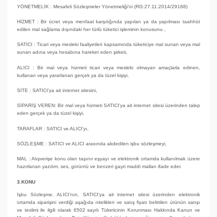
YÖNETMELİK : Mesafeli Sözleşmeler Yönetmeliği’ni (RG:27.11.2014/29188)
HİZMET : Bir ücret veya menfaat karşılığında yapılan ya da yapılması taahhüt
edilen mal sağlama dışındaki her türlü tüketici işleminin konusunu ,
SATICI : Ticari veya mesleki faaliyetleri kapsamında tüketiciye mal sunan veya mal
sunan adına veya hesabına hareket eden şirketi,
ALICI : Bir mal veya hizmeti ticari veya mesleki olmayan amaçlarla edinen,
kullanan veya yararlanan gerçek ya da tüzel kişiyi,
SİTE : SATICI’ya ait internet sitesini,
SİPARİŞ VEREN: Bir mal veya hizmeti SATICI’ya ait internet sitesi üzerinden talep
eden gerçek ya da tüzel kişiyi,
TARAFLAR : SATICI ve ALICI’yı,
SÖZLEŞME : SATICI ve ALICI arasında akdedilen işbu sözleşmeyi,
MAL : Alışverişe konu olan taşınır eşyayı ve elektronik ortamda kullanılmak üzere
hazırlanan yazılım, ses, görüntü ve benzeri gayri maddi malları ifade eder.
3.KONU
İşbu Sözleşme, ALICI’nın, SATICI’ya ait internet sitesi üzerinden elektronik
ortamda siparişini verdiği aşağıda nitelikleri ve satış fiyatı belirtilen ürünün satışı
ve teslimi ile ilgili olarak 6502 sayılı Tüketicinin Korunması Hakkında Kanun ve