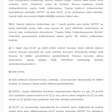
süre sözleşmenin imzalandığı tarihten itibaren başlar. Cayma hakkı süresi sona
ermeden önce, tüketicinin onayı ile hizmetin ifasına başlanan hizmet
sözleşmelerinde cayma hakkı kullanılamaz. Cayma hakkının kullanımından
kaynaklanan masraflar SATICI’ ya aittir. ALICI, iş bu sözleşmeyi kabul etmekle,
cayma hakkı konusunda bilgilendirildiğini peşinen kabul eder.
10.2.
Cayma hakkının kullanılması için 7 (yedi) günlük süre içinde SATICI' ya
iadeli taahhütlü posta, faks veya eposta ile yazılı bildirimde bulunulması ve
ürünün işbu sözleşmede düzenlenen "Cayma Hakkı Kullanılamayacak Ürünler"
hükümleri çerçevesinde kullanılmamış olması şarttır. Bu hakkın kullanılması
halinde,
a)
3. kişiye veya ALICI’ ya teslim edilen ürünün faturası, (İade edilmek istenen
ürünün faturası kurumsal ise, iade ederken kurumun düzenlemiş olduğu iade
faturası ile birlikte gönderilmesi gerekmektedir. Faturası kurumlar adına
düzenlenen sipariş iadeleri İADE FATURASI kesilmediği takdirde
tamamlanamayacaktır.)
b)
İade formu,
c)
İade edilecek ürünlerin kutusu, ambalajı, varsa standart aksesuarları ile birlikte
eksiksiz ve hasarsız olarak teslim edilmesi gerekmektedir.
d)
SATICI, cayma bildiriminin kendisine ulaşmasından itibaren en geç 10 günlük
süre içerisinde toplam bedeli ve ALICI’yı borç altına sokan belgeleri ALICI’ ya iade
etmek ve 20 günlük süre içerisinde malı iade almakla yükümlüdür.
e)
ALICI’ nın kusurundan kaynaklanan bir nedenle malın değerinde bir azalma
olursa veya iade imkânsızlaşırsa ALICI kusuru oranında SATICI’ nın zararlarını