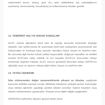
malzemeleri (toner, kartuş, şerit vb.) iade edilebilmesi için ambalajlarının
açılmamış, denenmemiş, bozulmamış ve kullanılmamış olmaları gerekir.
12. TEMERRÜT HALİ VE HUKUKİ SONUÇLARI
ALICI, ödeme işlemlerini kredi kartı ile yaptığı durumda temerrüde düştüğü
takdirde, kart sahibi banka ile arasındaki kredi kartı sözleşmesi çerçevesinde faiz
ödeyeceğini ve bankaya karşı sorumlu olacağını kabul, beyan ve taahhüt eder.
Bu durumda ilgili banka hukuki yollara başvurabilir; doğacak masrafları ve vekâlet
ücretini ALICI’dan talep edebilir ve her koşulda ALICI’nın borcundan dolayı
temerrüde düşmesi halinde, ALICI, borcun gecikmeli ifasından dolayı SATICI’nın
uğradığı zarar ve ziyanını ödeyeceğini kabul, beyan ve taahhüt eder
13. YETKİLİ MAHKEME
İşbu sözleşmeden doğan uyuşmazlıklarda şikayet ve itirazlar,
aşağıdaki
kanunda belirtilen parasal sınırlar dâhilinde tüketicinin yerleşim yerinin bulunduğu
veya tüketici işleminin yapıldığı yerdeki tüketici sorunları hakem heyetine veya
tüketici mahkemesine yapılacaktır. Parasal sınıra ilişkin bilgiler aşağıdadır:
28/05/2014 tarihinden itibaren geçerli olmak üzere: