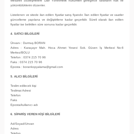
Mesafeli Sözleşmelere Dair Yönetmelik hükümleri gereğince tarafların hak ve
yükümlülüklerini düzenler.
Listelenen ve sitede ilan edilen fiyatlar satış fiyatıdır. İlan edilen fiyatlar ve vaatler
güncelleme yapılana ve değiştirilene kadar geçerlidir. Süreli olarak ilan edilen
fiyatlar ise belirtilen süre sonuna kadar geçerlidir.
4. SATICI BİLGİLERİ
Ünvanı : Durmuş BORAN
Adres : Karaçayır Mah. Hoca Ahmet Yesevi Sok. Güven İş Merkezi No:6
Merkez/BOLU
Telefon : 0374 215 70 96
Faks : 0374 215 70 96
Eposta : borankopyalama@gmail.com
5. ALICI BİLGİLERİ
Teslim edilecek kişi
Teslimat Adresi
Telefon
Faks
Eposta/kullanıcı adı
6. SİPARİŞ VEREN KİŞİ BİLGİLERİ
Ad/Soyad/Unvan
Adres
Telefon