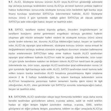
9.7.
ALICI, Sözleşme konusu ürünün ALICI veya ALICI’nın gösterdiği adresteki
kişi ve/veya kuruluşa tesliminden sonra ALICI'ya ait kredi kartının yetkisiz kişilerce
haksız kullanılması sonucunda sözleşme konusu ürün bedelinin ilgili banka veya
finans kuruluşu tarafından SATICI'ya ödenmemesi halinde, ALICI Sözleşme
konusu ürünü 3 gün içerisinde nakliye gideri SATICI’ya ait olacak şekilde
SATICI’ya iade edeceğini kabul, beyan ve taahhüt eder.
9.8.
SATICI, tarafların iradesi dışında gelişen, önceden öngörülemeyen ve
tarafların borçlarını yerine getirmesini engelleyici ve/veya geciktirici hallerin
oluşması gibi mücbir sebepler halleri nedeni ile sözleşme konusu ürünü süresi
içinde teslim edemez ise, durumu ALICI'ya bildireceğini kabul, beyan ve taahhüt
eder. ALICI da siparişin iptal edilmesini, sözleşme konusu ürünün varsa emsali ile
değiştirilmesini ve/veya teslimat süresinin engelleyici durumun ortadan kalkmasına
kadar ertelenmesini SATICI’dan talep etme hakkını haizdir. ALICI tarafından
siparişin iptal edilmesi halinde ALICI’nın nakit ile yaptığı ödemelerde, ürün tutarı
14 gün içinde kendisine nakden ve defaten ödenir. ALICI’nın kredi kartı ile yaptığı
ödemelerde ise, ürün tutarı, siparişin ALICI tarafından iptal edilmesinden sonra 14
gün içerisinde ilgili bankaya iade edilir. ALICI, SATICI tarafından kredi kartına iade
edilen tutarın banka tarafından ALICI hesabına yansıtılmasına ilişkin ortalama
sürecin 2 ile 3 haftayı bulabileceğini, bu tutarın bankaya iadesinden sonra
ALICI’nın hesaplarına yansıması halinin tamamen banka işlem süreci ile ilgili
olduğundan, ALICI, olası gecikmeler için SATICI’yı sorumlu tutamayacağını kabul,
beyan ve taahhüt eder.
9.9.
SATICININ, ALICI tarafından siteye kayıt formunda belirtilen veya daha sonra
kendisi tarafından güncellenen adresi, e-posta adresi, sabit ve mobil telefon
hatları ve diğer iletişim bilgileri üzerinden mektup, e-posta, SMS, telefon
görüşmesi ve diğer yollarla iletişim, pazarlama, bildirim ve diğer amaçlarla ALICI’ya