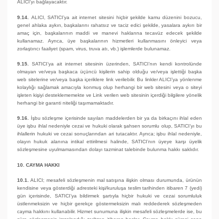
ALICI’yı bağlayacaktır.
9.14.
ALICI, SATICI’ya ait internet sitesini hiçbir şekilde kamu düzenini bozucu,
genel ahlaka aykırı, başkalarını rahatsız ve taciz edici şekilde, yasalara aykırı bir
amaç için, başkalarının maddi ve manevi haklarına tecavüz edecek şekilde
kullanamaz. Ayrıca, üye başkalarının hizmetleri kullanmasını önleyici veya
zorlaştırıcı faaliyet (spam, virus, truva atı, vb.) işlemlerde bulunamaz.
9.15.
SATICI’ya ait internet sitesinin üzerinden, SATICI’nın kendi kontrolünde
olmayan ve/veya başkaca üçüncü kişilerin sahip olduğu ve/veya işlettiği başka
web sitelerine ve/veya başka içeriklere link verilebilir. Bu linkler ALICI’ya yönlenme
kolaylığı sağlamak amacıyla konmuş olup herhangi bir web sitesini veya o siteyi
işleten kişiyi desteklememekte ve Link verilen web sitesinin içerdiği bilgilere yönelik
herhangi bir garanti niteliği taşımamaktadır.
9.16.
İşbu sözleşme içerisinde sayılan maddelerden bir ya da birkaçını ihlal eden
üye işbu ihlal nedeniyle cezai ve hukuki olarak şahsen sorumlu olup, SATICI’yı bu
ihlallerin hukuki ve cezai sonuçlarından ari tutacaktır. Ayrıca; işbu ihlal nedeniyle,
olayın hukuk alanına intikal ettirilmesi halinde, SATICI’nın üyeye karşı üyelik
sözleşmesine uyulmamasından dolayı tazminat talebinde bulunma hakkı saklıdır.
10. CAYMA HAKKI
10.1.
ALICI; mesafeli sözleşmenin mal satışına ilişkin olması durumunda, ürünün
kendisine veya gösterdiği adresteki kişi/kuruluşa teslim tarihinden itibaren 7 (yedi)
gün içerisinde, SATICI’ya bildirmek şartıyla hiçbir hukuki ve cezai sorumluluk
üstlenmeksizin ve hiçbir gerekçe göstermeksizin malı reddederek sözleşmeden
cayma hakkını kullanabilir. Hizmet sunumuna ilişkin mesafeli sözleşmelerde ise, bu