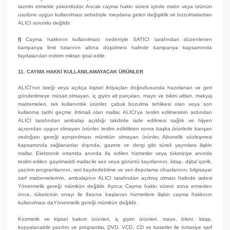
tazmin etmekle yükümlüdür. Ancak cayma hakkı süresi içinde malın veya ürünün
usulüne uygun kullanılması sebebiyle meydana gelen değişiklik ve bozulmalardan
ALICI sorumlu değildir.
f)
Cayma hakkının kullanılması nedeniyle SATICI tarafından düzenlenen
kampanya limit tutarının altına düşülmesi halinde kampanya kapsamında
faydalanılan indirim miktarı iptal edilir.
11. CAYMA HAKKI KULLANILAMAYACAK ÜRÜNLER
ALICI’nın isteği veya açıkça kişisel ihtiyaçları doğrultusunda hazırlanan ve geri
gönderilmeye müsait olmayan, iç giyim alt parçaları, mayo ve bikini altları, makyaj
malzemeleri, tek kullanımlık ürünler, çabuk bozulma tehlikesi olan veya son
kullanma tarihi geçme ihtimali olan mallar, ALICI’ya teslim edilmesinin ardından
ALICI tarafından ambalajı açıldığı takdirde iade edilmesi sağlık ve hijyen
açısından uygun olmayan ürünler, teslim edildikten sonra başka ürünlerle karışan
vedoğası gereği ayrıştırılması mümkün olmayan ürünler, Abonelik sözleşmesi
kapsamında sağlananlar dışında, gazete ve dergi gibi süreli yayınlara ilişkin
mallar, Elektronik ortamda anında ifa edilen hizmetler veya tüketiciye anında
teslim edilen gayrimaddi mallar,ile ses veya görüntü kayıtlarının, kitap, dijital içerik,
yazılım programlarının, veri kaydedebilme ve veri depolama cihazlarının, bilgisayar
sarf malzemelerinin, ambalajının ALICI tarafından açılmış olması halinde iadesi
Yönetmelik gereği mümkün değildir. Ayrıca Cayma hakkı süresi sona ermeden
önce, tüketicinin onayı ile ifasına başlanan hizmetlere ilişkin cayma hakkının
kullanılması daYönetmelik gereği mümkün değildir.
Kozmetik ve kişisel bakım ürünleri, iç giyim ürünleri, mayo, bikini, kitap,
kopyalanabilir yazılım ve programlar, DVD, VCD, CD ve kasetler ile kırtasiye sarf