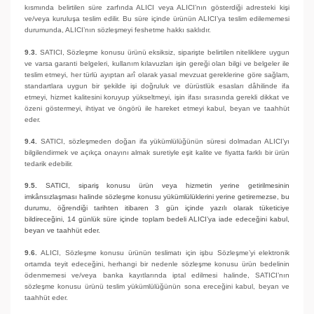
kısmında belirtilen süre zarfında ALICI veya ALICI’nın gösterdiği adresteki kişi
ve/veya kuruluşa teslim edilir. Bu süre içinde ürünün ALICI’ya teslim edilememesi
durumunda, ALICI’nın sözleşmeyi feshetme hakkı saklıdır.
9.3.
SATICI, Sözleşme konusu ürünü eksiksiz, siparişte belirtilen niteliklere uygun
ve varsa garanti belgeleri, kullanım kılavuzları işin gereği olan bilgi ve belgeler ile
teslim etmeyi, her türlü ayıptan arî olarak yasal mevzuat gereklerine göre sağlam,
standartlara uygun bir şekilde işi doğruluk ve dürüstlük esasları dâhilinde ifa
etmeyi, hizmet kalitesini koruyup yükseltmeyi, işin ifası sırasında gerekli dikkat ve
özeni göstermeyi, ihtiyat ve öngörü ile hareket etmeyi kabul, beyan ve taahhüt
eder.
9.4.
SATICI, sözleşmeden doğan ifa yükümlülüğünün süresi dolmadan ALICI’yı
bilgilendirmek ve açıkça onayını almak suretiyle eşit kalite ve fiyatta farklı bir ürün
tedarik edebilir.
9.5.
SATICI, sipariş konusu ürün veya hizmetin yerine getirilmesinin
imkânsızlaşması halinde sözleşme konusu yükümlülüklerini yerine getiremezse, bu
durumu, öğrendiği tarihten itibaren 3 gün içinde yazılı olarak tüketiciye
bildireceğini, 14 günlük süre içinde toplam bedeli ALICI’ya iade edeceğini kabul,
beyan ve taahhüt eder.
9.6.
ALICI, Sözleşme konusu ürünün teslimatı için işbu Sözleşme’yi elektronik
ortamda teyit edeceğini, herhangi bir nedenle sözleşme konusu ürün bedelinin
ödenmemesi ve/veya banka kayıtlarında iptal edilmesi halinde, SATICI’nın
sözleşme konusu ürünü teslim yükümlülüğünün sona ereceğini kabul, beyan ve
taahhüt eder.