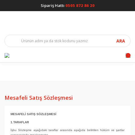
Sipariş Hattı
0505 872 86 20
ARA
Mesafeli Satış Sözleşmesi
MESAFELİ SATIŞ SÖZLEŞMESİ
1.TARAFLAR
İşbu Sözleşme aşağıdaki taraflar arasında aşağıda belirtilen hüküm ve şartlar
çerçevesinde imzalanmıştır.