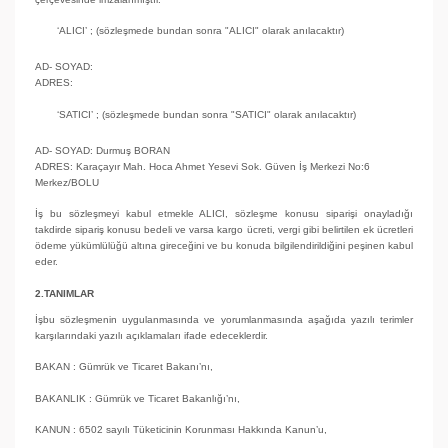
‘ALICI’ ; (sözleşmede bundan sonra "ALICI" olarak anılacaktır)
AD- SOYAD:
ADRES:
‘SATICI’ ; (sözleşmede bundan sonra "SATICI" olarak anılacaktır)
AD- SOYAD: Durmuş BORAN
ADRES: Karaçayır Mah. Hoca Ahmet Yesevi Sok. Güven İş Merkezi No:6
Merkez/BOLU
İş bu sözleşmeyi kabul etmekle ALICI, sözleşme konusu siparişi onayladığı
takdirde sipariş konusu bedeli ve varsa kargo ücreti, vergi gibi belirtilen ek ücretleri
ödeme yükümlülüğü altına gireceğini ve bu konuda bilgilendirildiğini peşinen kabul
eder.
2.TANIMLAR
İşbu sözleşmenin uygulanmasında ve yorumlanmasında aşağıda yazılı terimler
karşılarındaki yazılı açıklamaları ifade edeceklerdir.
BAKAN : Gümrük ve Ticaret Bakanı’nı,
BAKANLIK : Gümrük ve Ticaret Bakanlığı’nı,
KANUN : 6502 sayılı Tüketicinin Korunması Hakkında Kanun’u,