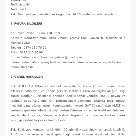
Teslimat tarihi
Teslim şekli
7.4.
Ürün sevkiyat masrafı olan kargo ücreti ALICI tarafından ödenecektir.
8
. FATURA BİLGİLERİ
Ad/Soyad/Unvan : Durmuş BORAN
Adres : Karaçayır Mah. Hoca Ahmet Yesevi Sok. Güven İş Merkezi No:6
Merkez/BOLU
Telefon : 0374 215 70 96
Faks : 0374 215 70 96
Eposta/kullanıcı adı : borankopyalama@gmail.com
Fatura teslim :Fatura sipariş teslimatı sırasında fatura adresine sipariş ile birlikte
teslim edilecektir.
9. GENEL HÜKÜMLER
9.1.
ALICI, SATICI’ya ait internet sitesinde sözleşme konusu ürünün temel
nitelikleri, satış fiyatı ve ödeme şekli ile teslimata ilişkin ön bilgileri okuyup, bilgi
sahibi olduğunu, elektronik ortamda gerekli teyidi verdiğini kabul, beyan ve
taahhüt eder. ALICI’nın; Ön Bilgilendirmeyi elektronik ortamda teyit etmesi,
mesafeli satış sözleşmesinin kurulmasından evvel, SATICI tarafından ALICI' ya
verilmesi gereken adresi, siparişi verilen ürünlere ait temel özellikleri, ürünlerin
vergiler dâhil fiyatını, ödeme ve teslimat bilgilerini de doğru ve eksiksiz olarak
edindiğini kabul, beyan ve taahhüt eder.
9.2.
Sözleşme konusu her bir ürün, 30 günlük yasal süreyi aşmamak kaydı ile
ALICI' nın yerleşim yeri uzaklığına bağlı olarak internet sitesindeki ön bilgiler