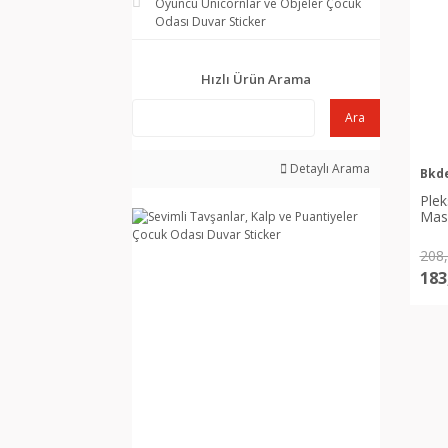
Oyuncu Unicornlar ve Objeler Çocuk
Odası Duvar Sticker
Hızlı Ürün Arama
Ara
Detaylı Arama
Bkd
Plek
Masa
208
183