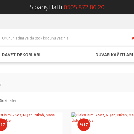
Sipariş Hattı
0505 872 86 20
 DAVET DEKORLARI
DUVAR KAĞITLARI
er
Stoktakiler
17
%17