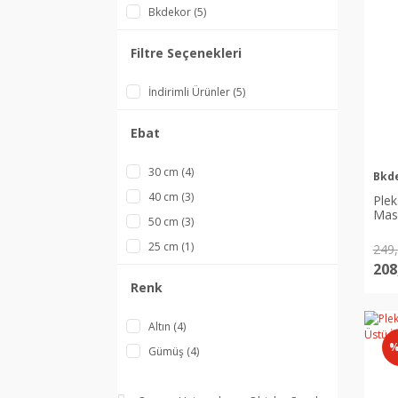
Bkdekor (5)
Filtre Seçenekleri
İndirimli Ürünler (5)
Ebat
30 cm (4)
Bkd
40 cm (3)
Plek
Masa
50 cm (3)
25 cm (1)
249
208
Renk
Altın (4)
%
Gümüş (4)