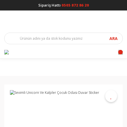
Sipariş Hattı
0505 872 86 20
ARA