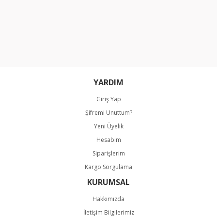
Bu ürüne benzer farklı alternatifler olmalı.
Gönder
YARDIM
Giriş Yap
Şifremi Unuttum?
Yeni Üyelik
Hesabım
Siparişlerim
Kargo Sorgulama
KURUMSAL
Hakkımızda
İletişim Bilgilerimiz