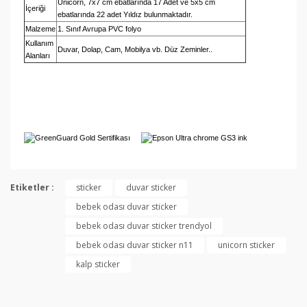
Unicorn, 7x7 cm ebatlarında 17 Adet ve 5x5 cm
İçeriği
ebatlarında 22 adet Yıldız bulunmaktadır.
Malzeme
1. Sınıf Avrupa PVC folyo
Kullanım
Duvar, Dolap, Cam, Mobilya vb. Düz Zeminler..
Alanları
Bu ürünün fiyat bilgisi, resim, ürün açıklamalarında ve
diğer konularda yetersiz gördüğünüz noktaları öneri
Etiketler :
sticker
duvar sticker
Bu ürüne ilk yorumu siz yapın!
formunu kullanarak tarafımıza iletebilirsiniz.
bebek odası duvar sticker
Görüş ve önerileriniz için teşekkür ederiz.
bebek odası duvar sticker trendyol
Yorum Yaz
Ürün resmi kalitesiz, bozuk veya görüntülenemiyor.
bebek odası duvar sticker n11
unicorn sticker
Ürün açıklamasında eksik bilgiler bulunuyor.
kalp sticker
Ürün bilgilerinde hatalar bulunuyor.
Ürün fiyatı diğer sitelerden daha pahalı.