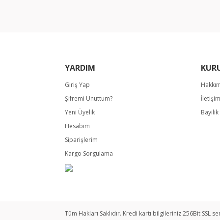
Ürün fiyatı diğer sitelerden daha pahalı.
Bu ürüne benzer farklı alternatifler olmalı.
YARDIM
KUR
Giriş Yap
Hakkı
Şifremi Unuttum?
İletişi
Yeni Üyelik
Bayili
Hesabım
Siparişlerim
Kargo Sorgulama
Tüm Hakları Saklıdır. Kredi kartı bilgileriniz 256Bit SSL se