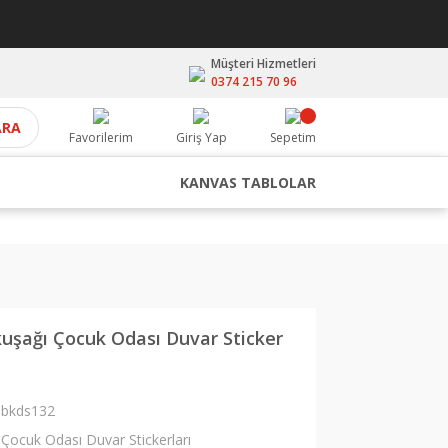
Müşteri Hizmetleri
0374 215 70 96
ARA
Favorilerim
Giriş Yap
Sepetim
KANVAS TABLOLAR
kuşağı Çocuk Odası Duvar Sticker
bkds132
Çocuk Odası Duvar Stickerları