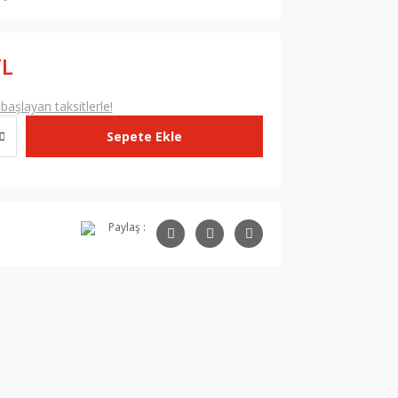
TL
aşlayan taksitlerle!
Sepete Ekle
Paylaş :