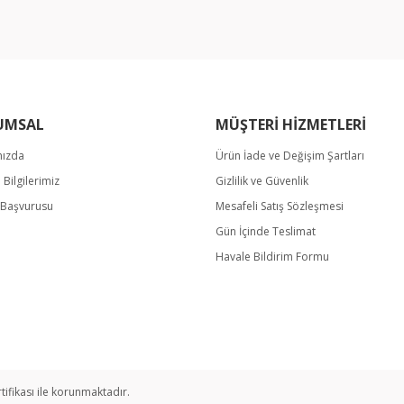
UMSAL
MÜŞTERİ HİZMETLERİ
Gönder
mızda
Ürün İade ve Değişim Şartları
m Bilgilerimiz
Gizlilik ve Güvenlik
k Başvurusu
Mesafeli Satış Sözleşmesi
Gün İçinde Teslimat
Havale Bildirim Formu
rtifikası ile korunmaktadır.