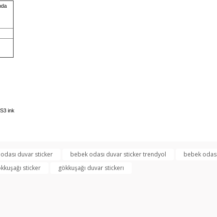
nda
rında ve diğer konularda yetersiz gördüğünüz noktaları öneri formunu kullan
odası duvar sticker
bebek odası duvar sticker trendyol
bebek odası
Bu ürüne ilk yorumu siz yapın!
kkuşağı sticker
gökkuşağı duvar stickerı
miyor.
Yorum Yaz