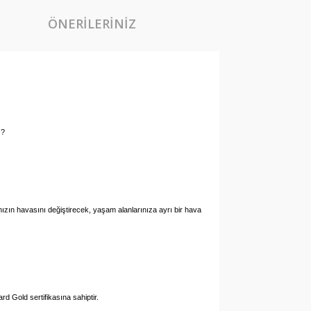
ÖNERILERINIZ
z?
danızın havasını değiştirecek, yaşam alanlarınıza ayrı bir hava
d Gold sertifikasına sahiptir.