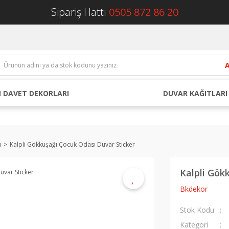
Sipariş Hattı
0505 872 86 20
 DAVET DEKORLARI
DUVAR KAĞITLARI
ı
Kalpli Gökkuşağı Çocuk Odası Duvar Sticker
Kalpli Gök
Bkdekor
Stok Kodu
Kategori