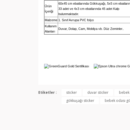
60x45 cm ebatlarında Gökkuşağı, 5x5 cm ebatları
Ürün
33 adet ve 4x3 cm ebatlarında 45 adet Kalp
İçeriği
bulunmaktadır.
Malzeme
1. Sınıf Avrupa PVC folyo
Kullanım
Duvar, Dolap, Cam, Mobilya vb. Düz Zeminler..
Alanları
Bu ürünün fiyat bilgisi, resim, ürün açıklamala
Görüş ve önerileriniz için teşekkür ederiz.
Etiketler :
sticker
duvar sticker
bebek 
gökkuşağı sticker
bebek odası gö
Ürün resmi kalitesiz, bozuk veya görüntülene
Ürün açıklamasında eksik bilgiler bulunuyor.
Ürün bilgilerinde hatalar bulunuyor.