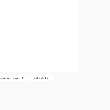
arak tarafımıza iletebilirsiniz.
 duvar sticker n11
kalp sticker