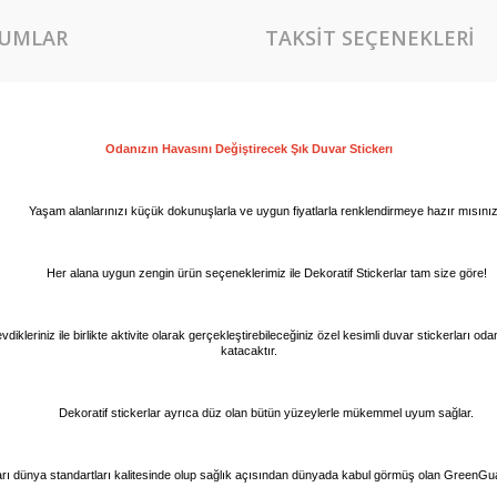
UMLAR
TAKSIT SEÇENEKLERI
Odanızın Havasını Değiştirecek Şık Duvar 
Stickerı
Yaşam alanlarınızı küçük dokunuşlarla ve uygun fiyatlarla renklendirmeye hazır mısını
Her alana uygun zengin ürün seçeneklerimiz ile Dekoratif Stickerlar tam size göre!
vdikleriniz ile birlikte aktivite olarak gerçekleştirebileceğiniz özel kesimli duvar stickerları o
katacaktır.
Dekoratif stickerlar ayrıca düz olan bütün yüzeylerle mükemmel uyum sağlar.
arı dünya standartları kalitesinde olup sağlık açısından dünyada kabul görmüş olan GreenGuar