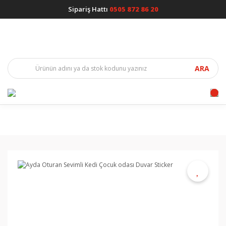
Sipariş Hattı
0505 872 86 20
ARA