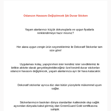
Odanızın Havasını Değiştirecek Şık Duvar 
Stickerı
Yaşam alanlarınızı küçük dokunuşlarla ve uygun fiyatlarla
renklendirmeye hazır mısınız?
Her alana uygun zengin ürün seçeneklerimiz ile Dekoratif Stickerlar tam
size göre!
Uygulaması kolay, yapıştırırken ister kendiniz ister sevdikleriniz ile
birlikte aktivite olarak gerçekleştirebileceğiniz özel kesimli duvar stickerları
odanızın havasını değiştirecek, yaşam alanlarınıza ayrı bir hava katacaktır.
Dekoratif stickerlar ayrıca düz olan bütün yüzeylerle mükemmel uyum
sağlar.
Stickerlarımızın baskıları dünya standartları kalitesinde olup sağlık
açısından dünyada kabul görmüş olan GreenGuard Gold sertifikasına
sahiptir.