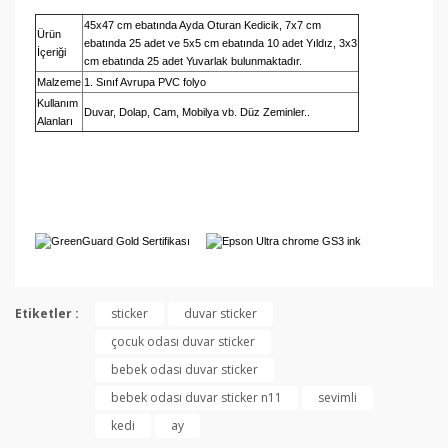
45x47 cm ebatında Ayda Oturan Kedicik, 7x7 cm
Ürün
ebatında 25 adet ve 5x5 cm ebatında 10 adet Yıldız, 3x3
İçeriği
cm ebatında
25 adet Yuvarlak bulunmaktadır.
Malzeme
1. Sınıf Avrupa PVC folyo
Kullanım
Duvar, Dolap, Cam, Mobilya vb. Düz Zeminler..
Alanları
Bu ürünün fiyat bilgisi, resim, ürün açıklamalarında ve
diğer konularda yetersiz gördüğünüz noktaları öneri
Etiketler :
sticker
duvar sticker
Bu ürüne ilk yorumu siz yapın!
formunu kullanarak tarafımıza iletebilirsiniz.
çocuk odası duvar sticker
Görüş ve önerileriniz için teşekkür ederiz.
bebek odası duvar sticker
Yorum Yaz
Ürün resmi kalitesiz, bozuk veya görüntülenemiyor.
bebek odası duvar sticker n11
sevimli
Ürün açıklamasında eksik bilgiler bulunuyor.
kedi
ay