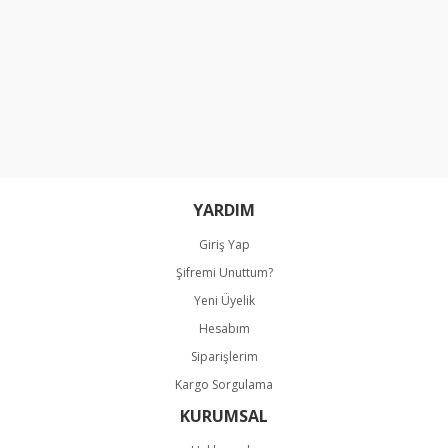
Ürün bilgilerinde hatalar bulunuyor.
Ürün fiyatı diğer sitelerden daha pahalı.
Bu ürüne benzer farklı alternatifler olmalı.
Gönder
YARDIM
Giriş Yap
Şifremi Unuttum?
Yeni Üyelik
Hesabım
Siparişlerim
Kargo Sorgulama
KURUMSAL