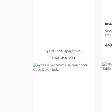
Bkd
Sevi
Dek
449
Ay Üstünde Uyuyan Se ...
Fiyat :
416,58 TL