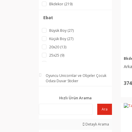
Bkdekor (219)
Ebat
Büyük Boy (27)
Küçük Boy (27)
20x20 (13)
25x25 (9)
Bkd
15x15 (5)
Arka
20X30 (5)
Oyuncu Unicornlar ve Objeler Çocuk
20x25 (4)
Odası Duvar Sticker
374
Orta Boy (4)
15x25 (3)
Hızlı Ürün Arama
25x30 (3)
Ara
15x20 (2)
25x35 (2)
Detaylı Arama
30x35 (2)