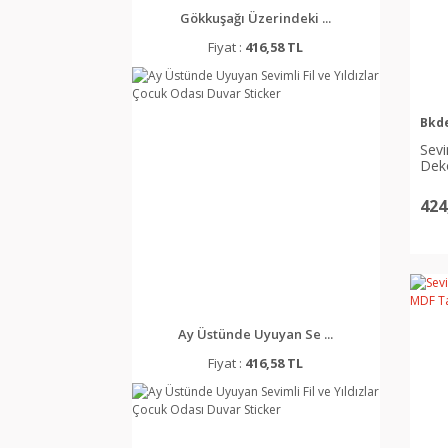
Gökkuşağı Üzerindeki ...
Fiyat :
416,58 TL
Bkd
Sevi
Dek
424
Ay Üstünde Uyuyan Se ...
Fiyat :
416,58 TL