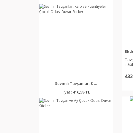
30X40 (2)
17x20 (1)
30x30 (1)
Bkd
Tavş
Tab
433
Sevimli Tavşanlar, K ...
Fiyat :
416,58 TL