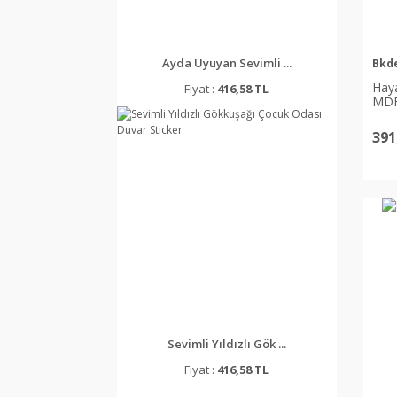
Ayda Uyuyan Sevimli ...
Bkd
Haya
Fiyat :
416,58 TL
MDF
391
Sevimli Yıldızlı Gök ...
Fiyat :
416,58 TL