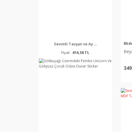
Bkd
Sevimli Tavşan ve Ay ...
Bey
Fiyat :
416,58 TL
349