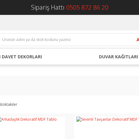
Sipariş Hattı
0505 872 86 20
 DAVET DEKORLARI
DUVAR KAĞITLARI
Stoktakiler