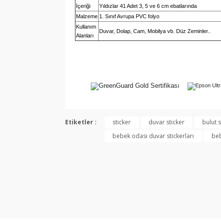
İçeriği
Yıldızlar 41 Adet 3, 5 ve 6 cm ebatlarında
Malzeme
1. Sınıf Avrupa PVC folyo
Kullanım
Duvar, Dolap, Cam, Mobilya vb. Düz Zeminler..
Alanları
Bu ürünün fiyat bilgisi, resim, ürün açıklamala
Görüş ve önerileriniz için teşekkür ederiz.
Etiketler :
sticker
duvar sticker
bulut s
bebek odası duvar stickerları
beb
Ürün resmi kalitesiz, bozuk veya görüntülene
Ürün açıklamasında eksik bilgiler bulunuyor.
Ürün bilgilerinde hatalar bulunuyor.
Ürün fiyatı diğer sitelerden daha pahalı.
Bu ürüne benzer farklı alternatifler olmalı.