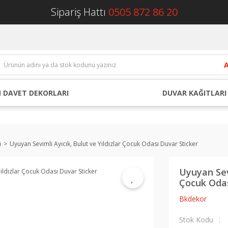
Sipariş Hattı
0505 872 86 20
 DAVET DEKORLARI
DUVAR KAĞITLARI
ı
Uyuyan Sevimli Ayıcık, Bulut ve Yıldızlar Çocuk Odası Duvar Sticker
Uyuyan Sevi
Çocuk Odas
Bkdekor
Stok Kodu