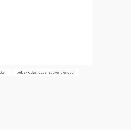
arak tarafımıza iletebilirsiniz.
cker
bebek odası duvar sticker trendyol