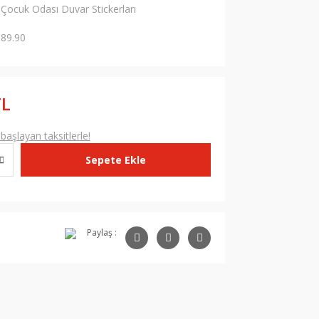
Çocuk Odası Duvar Stickerları
89.90
TL
aşlayan taksitlerle!
Sepete Ekle
Paylaş :