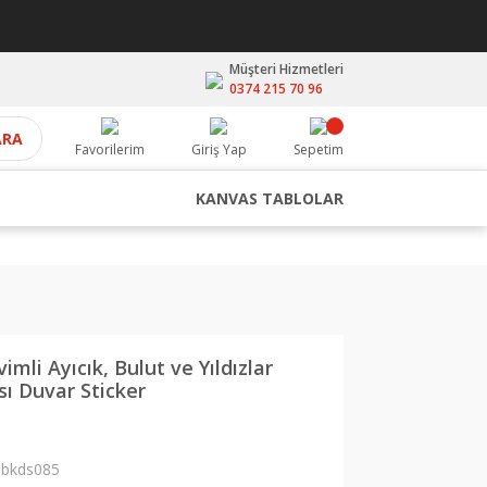
Müşteri Hizmetleri
0374 215 70 96
ARA
Favorilerim
Giriş Yap
Sepetim
KANVAS TABLOLAR
mli Ayıcık, Bulut ve Yıldızlar
ı Duvar Sticker
bkds085