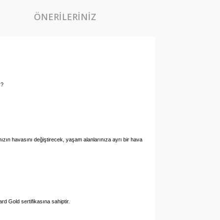
ÖNERILERINIZ
z?
danızın havasını değiştirecek, yaşam alanlarınıza ayrı bir hava
d Gold sertifikasına sahiptir.