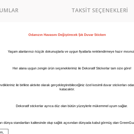
UMLAR
TAKSIT SEÇENEKLERI
Odanızın Havasını Değiştirecek Şık Duvar 
Stickerı
Yaşam alanlarınızı küçük dokunuşlarla ve uygun fiyatlarla renklendirmeye hazır mısını
Her alana uygun zengin ürün seçeneklerimiz ile Dekoratif Stickerlar tam size göre!
vdikleriniz ile birlikte aktivite olarak gerçekleştirebileceğiniz özel kesimli duvar stickerları o
katacaktır.
Dekoratif stickerlar ayrıca düz olan bütün yüzeylerle mükemmel uyum sağlar.
arı dünya standartları kalitesinde olup sağlık açısından dünyada kabul görmüş olan GreenGuar
cm,