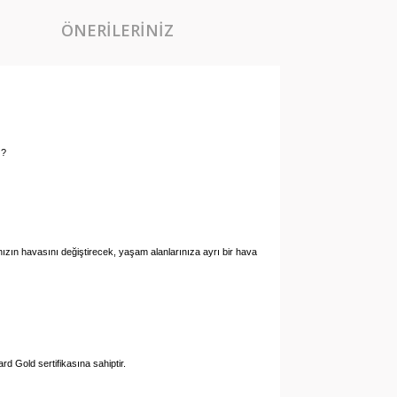
ÖNERILERINIZ
z?
danızın havasını değiştirecek, yaşam alanlarınıza ayrı bir hava
d Gold sertifikasına sahiptir.