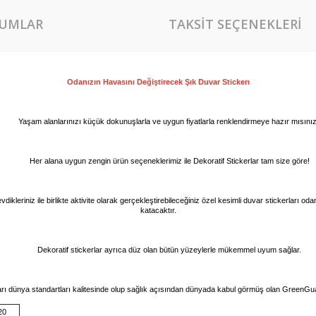
UMLAR
TAKSIT SEÇENEKLERI
Odanızın Havasını Değiştirecek Şık Duvar 
Stickerı
Yaşam alanlarınızı küçük dokunuşlarla ve uygun fiyatlarla renklendirmeye hazır mısını
Her alana uygun zengin ürün seçeneklerimiz ile Dekoratif Stickerlar tam size göre!
vdikleriniz ile birlikte aktivite olarak gerçekleştirebileceğiniz özel kesimli duvar stickerları o
katacaktır.
Dekoratif stickerlar ayrıca düz olan bütün yüzeylerle mükemmel uyum sağlar.
arı dünya standartları kalitesinde olup sağlık açısından dünyada kabul görmüş olan GreenGuar
20