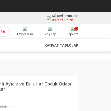
Müşteri Hizmetleri
0374 215 70 96
ARA
Favorilerim
Giriş Yap
Sepetim
KANVAS TABLOLAR
li Ayıcık ve Bulutlar Çocuk Odası
ker
bkds031