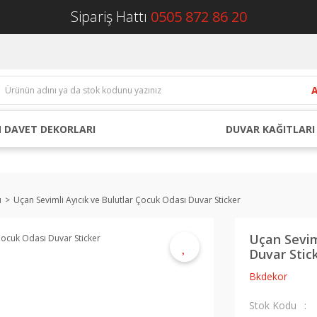
Sipariş Hattı
0505 872 86 20
 DAVET DEKORLARI
DUVAR KAĞITLARI
ı
Uçan Sevimli Ayıcık ve Bulutlar Çocuk Odası Duvar Sticker
Uçan Sevim
Duvar Stic
Bkdekor
Stok Kodu