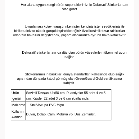
Her alana uygun zengin ürün seçeneklerimiz ile Dekoratif Stickerlar tam
size göre!
Uygulaması kolay, yapıştırırken ister kendiniz ister sevdikleriniz ile
birlikte aktivite olarak gerçekleştirebileceğiniz özel kesimli duvar stickerları
odanızın havasını değiştirecek, yaşam alanlarınıza ayrı bir hava katacaktır.
Dekoratif stickerlar ayrıca düz olan bütün yüzeylerle mükemmel uyum
sağlar.
Stickerlarımızın baskıları dünya standartları kalitesinde olup sağlık
açısından dünyada kabul görmüş olan GreenGuard Gold sertifikasına
sahiptir.
Ürün
Sevimli Tavşan 44x50 cm, Puantiyeler 55 adet 4 ve 5
İçeriği
cm, Kalpler 22 adet 3 ve 6 cm ebatlarında
Malzeme
1. Sınıf Avrupa PVC folyo
Kullanım
Duvar, Dolap, Cam, Mobilya vb. Düz Zeminler..
Alanları