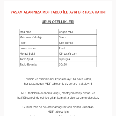
YAŞAM ALANINIZA MDF TABLO İLE AYRI BİR HAVA KATIN!
ÜRÜN ÖZELLİKLERİ
Malzeme
Ahşap MDF
Malzeme Kalınlığı
3 mm
Renk
Çok Renkli
Lazer Kesim
Evet
Montaj Şekli
Çift taraflı bant
Tablo Şekli
3 parçalı
Tablo Boyutları
30x30
Evinizin ve ofisinizin her köşesine ayrı bir hava katan,
her tarza uygun MDF tablolar ile sizde tarzı yakalayın!
MDF tabloların ekonomik oluşu, montajının kolay olması ve
hafifliği sayesinde evinize şıklık katmakta size yardımcı olacaktır.
Günümüzde de dekoratif amaçlı bir çok alanda kullanılan
MDF tablolar için