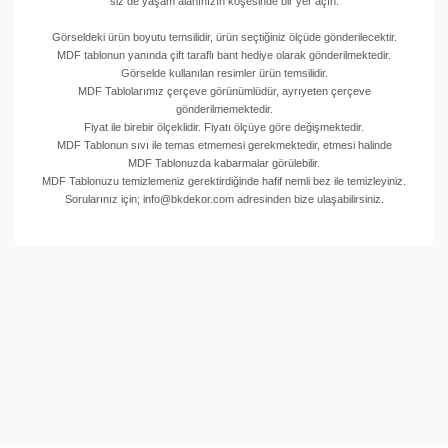
siz de yaşam alanınızın köşesinde bir yer açın.
Görseldeki ürün boyutu temsilidir, ürün seçtiğiniz ölçüde gönderilecektir.
MDF tablonun yanında çift taraflı bant hediye olarak gönderilmektedir.
Görselde kullanılan resimler ürün temsilidir.
MDF Tablolarımız çerçeve görünümlüdür, ayrıyeten çerçeve
gönderilmemektedir.
Fiyat ile birebir ölçeklidir. Fiyatı ölçüye göre değişmektedir.
MDF Tablonun sıvı ile temas etmemesi gerekmektedir, etmesi halinde
MDF Tablonuzda kabarmalar görülebilir.
MDF Tablonuzu temizlemeniz gerektirdiğinde hafif nemli bez ile temizleyiniz.
Sorularınız için; info@bkdekor.com adresinden bize ulaşabilirsiniz.
Bu ürünün fiyat bilgisi, resim, ürün açıklamalarında ve
diğer konularda yetersiz gördüğünüz noktaları öneri
Bu ürüne ilk yorumu siz yapın!
formunu kullanarak tarafımıza iletebilirsiniz.
Görüş ve önerileriniz için teşekkür ederiz.
Yorum Yaz
Ürün resmi kalitesiz, bozuk veya görüntülenemiyor.
Ürün açıklamasında eksik bilgiler bulunuyor.
Ürün bilgilerinde hatalar bulunuyor.
Ürün fiyatı diğer sitelerden daha pahalı.