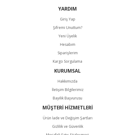
Bu ürüne benzer farklı alternatifler olmalı.
YARDIM
Giriş Yap
Şifremi Unuttum?
Yeni Üyelik
Hesabım
Gönder
Siparişlerim
Kargo Sorgulama
KURUMSAL
Hakkımızda
İletişim Bilgilerimiz
Bayilik Başvurusu
MÜŞTERİ HİZMETLERİ
Ürün İade ve Değişim Şartları
Gizlilik ve Güvenlik
Mesafeli Satış Sözleşmesi