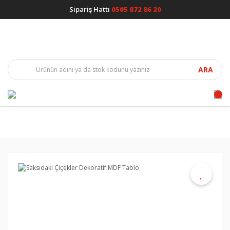
Sipariş Hattı
0505 872 86 20
ARA