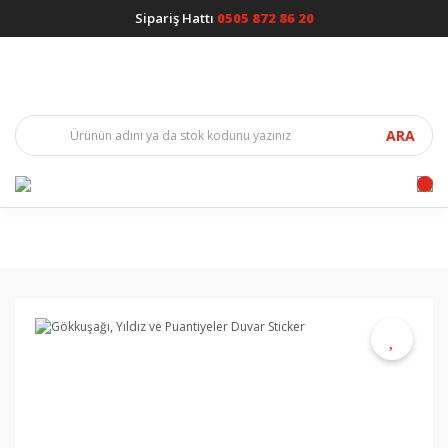
Sipariş Hattı
0505 872 86 20
ARA