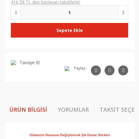
416,58 TL den başlayan taksitlerle!
Sepete Ekle
Tavsiye Et
Paylaş :
ÜRÜN BILGISI
YORUMLAR
TAKSIT SEÇEN
Odanızın Havasını Değiştirecek Şık Duvar 
Stickerı