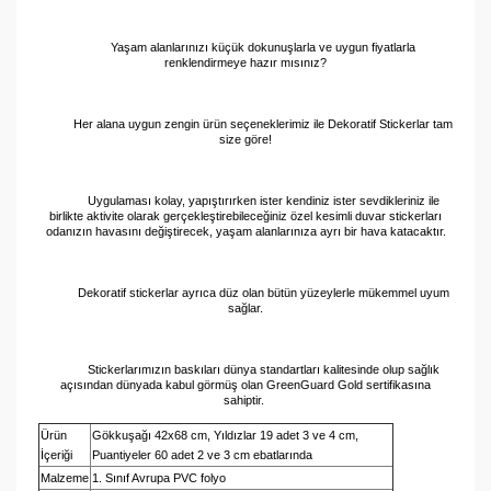
Yaşam alanlarınızı küçük dokunuşlarla ve uygun fiyatlarla
renklendirmeye hazır mısınız?
Her alana uygun zengin ürün seçeneklerimiz ile Dekoratif Stickerlar tam
size göre!
Uygulaması kolay, yapıştırırken ister kendiniz ister sevdikleriniz ile
birlikte aktivite olarak gerçekleştirebileceğiniz özel kesimli duvar stickerları
odanızın havasını değiştirecek, yaşam alanlarınıza ayrı bir hava katacaktır.
Dekoratif stickerlar ayrıca düz olan bütün yüzeylerle mükemmel uyum
sağlar.
Stickerlarımızın baskıları dünya standartları kalitesinde olup sağlık
açısından dünyada kabul görmüş olan GreenGuard Gold sertifikasına
sahiptir.
Ürün
Gökkuşağı 42x68 cm, Yıldızlar 19 adet 3 ve 4 cm,
İçeriği
Puantiyeler 60 adet 2 ve 3 cm ebatlarında
Malzeme
1. Sınıf Avrupa PVC folyo