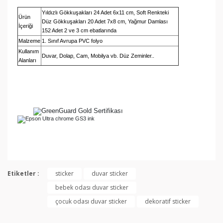
Yıldızlı Gökkuşakları 24 Adet 6x11 cm, Soft Renkteki
Ürün
Düz Gökkuşakları 20 Adet 7x8 cm, Yağmur Damlası
İçeriği
152 Adet
2 ve 3 cm ebatlarında
Malzeme
1. Sınıf Avrupa PVC folyo
Kullanım
Duvar, Dolap, Cam, Mobilya vb. Düz Zeminler..
Alanları
Bu ürünün fiyat bilgisi, resim, ürün açıklamalarında ve
diğer konularda yetersiz gördüğünüz noktaları öneri
Etiketler :
sticker
duvar sticker
Bu ürüne ilk yorumu siz yapın!
formunu kullanarak tarafımıza iletebilirsiniz.
bebek odası duvar sticker
Görüş ve önerileriniz için teşekkür ederiz.
çocuk odası duvar sticker
dekoratif sticker
Yorum Yaz
Ürün resmi kalitesiz, bozuk veya görüntülenemiyor.