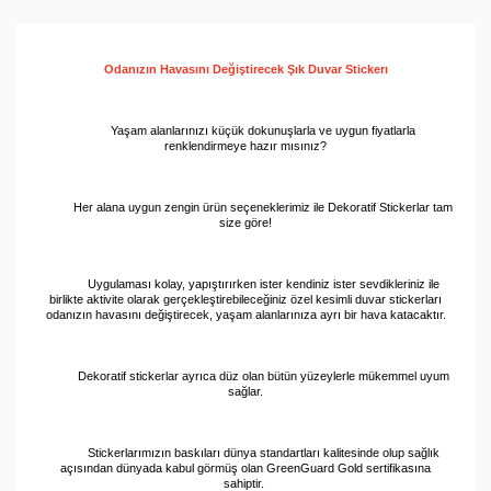
Odanızın Havasını Değiştirecek Şık Duvar 
Stickerı
Yaşam alanlarınızı küçük dokunuşlarla ve uygun fiyatlarla
renklendirmeye hazır mısınız?
Her alana uygun zengin ürün seçeneklerimiz ile Dekoratif Stickerlar tam
size göre!
Uygulaması kolay, yapıştırırken ister kendiniz ister sevdikleriniz ile
birlikte aktivite olarak gerçekleştirebileceğiniz özel kesimli duvar stickerları
odanızın havasını değiştirecek, yaşam alanlarınıza ayrı bir hava katacaktır.
Dekoratif stickerlar ayrıca düz olan bütün yüzeylerle mükemmel uyum
sağlar.
Stickerlarımızın baskıları dünya standartları kalitesinde olup sağlık
açısından dünyada kabul görmüş olan GreenGuard Gold sertifikasına
sahiptir.