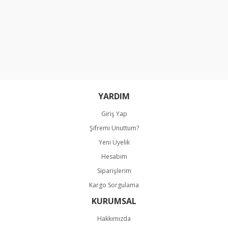
Ürün açıklamasında eksik bilgiler bulunuyor.
Ürün bilgilerinde hatalar bulunuyor.
Ürün fiyatı diğer sitelerden daha pahalı.
Bu ürüne benzer farklı alternatifler olmalı.
YARDIM
Giriş Yap
Gönder
Şifremi Unuttum?
Yeni Üyelik
Hesabım
Siparişlerim
Kargo Sorgulama
KURUMSAL
Hakkımızda