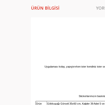
ÜRÜN BILGISI
YOR
Uygulaması kolay, yapıştırırken ister kendiniz ister se
Stickerlarımızın baskıl
Ürün
Gökkuşağı Görseli 35x60 cm, Kalpler 39 Adet 5 ve