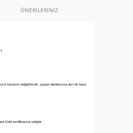
ÖNERILERINIZ
z?
danızın havasını değiştirecek, yaşam alanlarınıza ayrı bir hava
d Gold sertifikasına sahiptir.