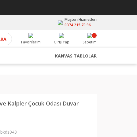
Müşteri Hizmetleri
0374 215 70 96
ARA
Favorilerim
Giriş Yap
Sepetim
KANVAS TABLOLAR
ve Kalpler Çocuk Odası Duvar
bkds043