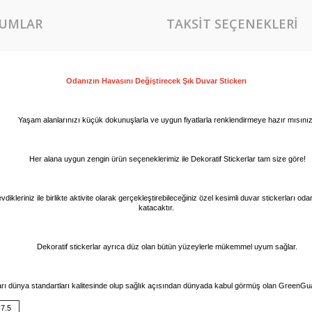
UMLAR
TAKSIT SEÇENEKLERI
Odanızın Havasını Değiştirecek Şık Duvar 
Stickerı
Yaşam alanlarınızı küçük dokunuşlarla ve uygun fiyatlarla renklendirmeye hazır mısını
Her alana uygun zengin ürün seçeneklerimiz ile Dekoratif Stickerlar tam size göre!
vdikleriniz ile birlikte aktivite olarak gerçekleştirebileceğiniz özel kesimli duvar stickerları o
katacaktır.
Dekoratif stickerlar ayrıca düz olan bütün yüzeylerle mükemmel uyum sağlar.
arı dünya standartları kalitesinde olup sağlık açısından dünyada kabul görmüş olan GreenGuar
 7.5