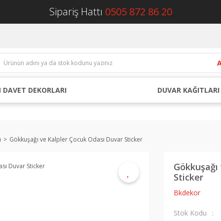
Sipariş Hattı
0505 872 86 20
 DAVET DEKORLARI
DUVAR KAĞITLARI
ı
Gökkuşağı ve Kalpler Çocuk Odası Duvar Sticker
Gökkuşağı 
Sticker
Bkdekor
Stok Kodu