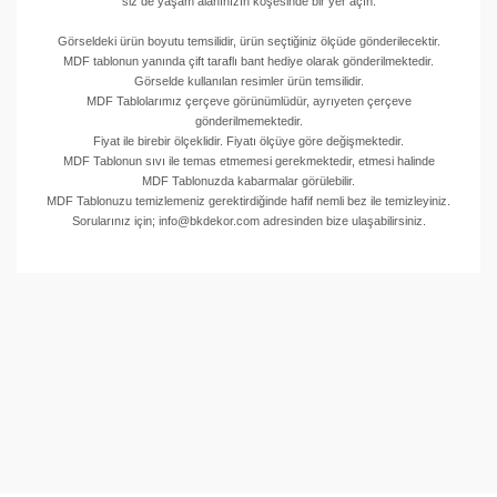
siz de yaşam alanınızın köşesinde bir yer açın.
Görseldeki ürün boyutu temsilidir, ürün seçtiğiniz ölçüde gönderilecektir.
MDF tablonun yanında çift taraflı bant hediye olarak gönderilmektedir.
Görselde kullanılan resimler ürün temsilidir.
MDF Tablolarımız çerçeve görünümlüdür, ayrıyeten çerçeve
gönderilmemektedir.
Fiyat ile birebir ölçeklidir. Fiyatı ölçüye göre değişmektedir.
MDF Tablonun sıvı ile temas etmemesi gerekmektedir, etmesi halinde
MDF Tablonuzda kabarmalar görülebilir.
MDF Tablonuzu temizlemeniz gerektirdiğinde hafif nemli bez ile temizleyiniz.
Sorularınız için; info@bkdekor.com adresinden bize ulaşabilirsiniz.
Bu ürünün fiyat bilgisi, resim, ürün açıklamalarında ve
diğer konularda yetersiz gördüğünüz noktaları öneri
Bu ürüne ilk yorumu siz yapın!
formunu kullanarak tarafımıza iletebilirsiniz.
Görüş ve önerileriniz için teşekkür ederiz.
Yorum Yaz
Ürün resmi kalitesiz, bozuk veya görüntülenemiyor.
Ürün açıklamasında eksik bilgiler bulunuyor.
Ürün bilgilerinde hatalar bulunuyor.
Ürün fiyatı diğer sitelerden daha pahalı.