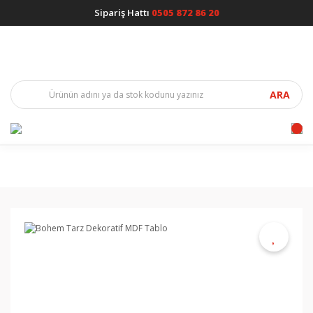
Sipariş Hattı
0505 872 86 20
ARA