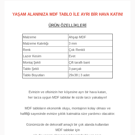
YAŞAM ALANINIZA MDF TABLO İLE AYRI BİR HAVA KATIN!
ÜRÜN ÖZELLİKLERİ
Malzeme
Ahşap MDF
Malzeme Kalınlığı
3 mm
Renk
Çok Renkli
Lazer Kesim
Evet
Montaj Şekli
Çift taraflı bant
Tablo Şekli
3 parçalı
Tablo Boyutları
29x38 | 3 adet
Evinizin ve ofisinizin her köşesine ayrı bir hava katan,
her tarza uygun MDF tablolar ile sizde tarzı yakalayın!
MDF tabloların ekonomik oluşu, montajının kolay olması ve
hafifliği sayesinde evinize şıklık katmakta size yardımcı olacaktır.
Günümüzde de dekoratif amaçlı bir çok alanda kullanılan
MDF tablolar için