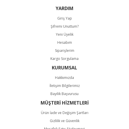
Bu ürüne benzer farklı alternatifler olmalı.
YARDIM
Giriş Yap
Şifremi Unuttum?
Yeni Üyelik
Hesabım
Gönder
Siparişlerim
Kargo Sorgulama
KURUMSAL
Hakkımızda
İletişim Bilgilerimiz
Bayilik Başvurusu
MÜŞTERİ HİZMETLERİ
Ürün İade ve Değişim Şartları
Gizlilik ve Güvenlik
Mesafeli Satış Sözleşmesi