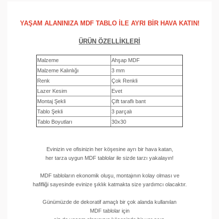
YAŞAM ALANINIZA MDF TABLO İLE AYRI BİR HAVA KATIN!
ÜRÜN ÖZELLİKLERİ
Malzeme
Ahşap MDF
Malzeme Kalınlığı
3 mm
Renk
Çok Renkli
Lazer Kesim
Evet
Montaj Şekli
Çift taraflı bant
Tablo Şekli
3 parçalı
Tablo Boyutları
30x30
Evinizin ve ofisinizin her köşesine ayrı bir hava katan,
her tarza uygun MDF tablolar ile sizde tarzı yakalayın!
MDF tabloların ekonomik oluşu, montajının kolay olması ve
hafifliği sayesinde evinize şıklık katmakta size yardımcı olacaktır.
Günümüzde de dekoratif amaçlı bir çok alanda kullanılan
MDF tablolar için