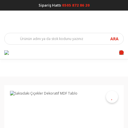
Sipariş Hattı
0505 872 86 20
ARA