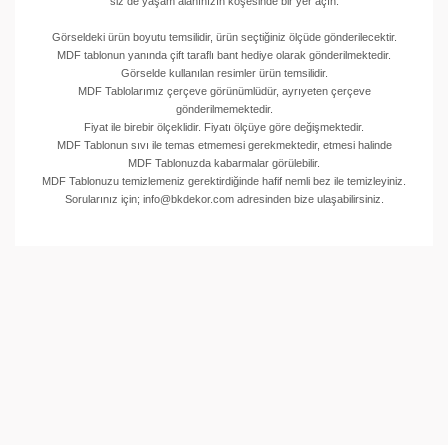
siz de yaşam alanınızın köşesinde bir yer açın.
Görseldeki ürün boyutu temsilidir, ürün seçtiğiniz ölçüde gönderilecektir.
MDF tablonun yanında çift taraflı bant hediye olarak gönderilmektedir.
Görselde kullanılan resimler ürün temsilidir.
MDF Tablolarımız çerçeve görünümlüdür, ayrıyeten çerçeve
gönderilmemektedir.
Fiyat ile birebir ölçeklidir. Fiyatı ölçüye göre değişmektedir.
MDF Tablonun sıvı ile temas etmemesi gerekmektedir, etmesi halinde
MDF Tablonuzda kabarmalar görülebilir.
MDF Tablonuzu temizlemeniz gerektirdiğinde hafif nemli bez ile temizleyiniz.
Sorularınız için; info@bkdekor.com adresinden bize ulaşabilirsiniz.
Bu ürünün fiyat bilgisi, resim, ürün açıklamalarında ve
diğer konularda yetersiz gördüğünüz noktaları öneri
Bu ürüne ilk yorumu siz yapın!
formunu kullanarak tarafımıza iletebilirsiniz.
Görüş ve önerileriniz için teşekkür ederiz.
Yorum Yaz
Ürün resmi kalitesiz, bozuk veya görüntülenemiyor.
Ürün açıklamasında eksik bilgiler bulunuyor.
Ürün bilgilerinde hatalar bulunuyor.
Ürün fiyatı diğer sitelerden daha pahalı.