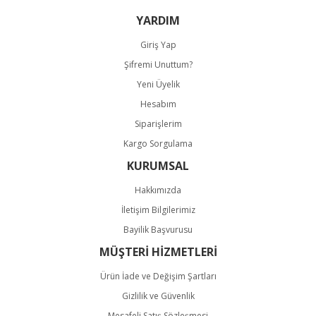
Bu ürüne benzer farklı alternatifler olmalı.
YARDIM
Giriş Yap
Şifremi Unuttum?
Yeni Üyelik
Hesabım
Gönder
Siparişlerim
Kargo Sorgulama
KURUMSAL
Hakkımızda
İletişim Bilgilerimiz
Bayilik Başvurusu
MÜŞTERİ HİZMETLERİ
Ürün İade ve Değişim Şartları
Gizlilik ve Güvenlik
Mesafeli Satış Sözleşmesi