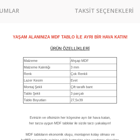
UMLAR
TAKSIT SEÇENEKLERI
YAŞAM ALANINIZA MDF TABLO İLE AYRI BİR HAVA KATIN!
ÜRÜN ÖZELLİKLERİ
Malzeme
Ahşap MDF
Malzeme Kalınlığı
3 mm
Renk
Çok Renkli
Lazer Kesim
Evet
Montaj Şekli
Çift taraflı bant
Tablo Şekli
3 parçalı
Tablo Boyutları
27,5x39
Evinizin ve ofisinizin her köşesine ayrı bir hava katan,
her tarza uygun MDF tablolar ile sizde tarzı yakalayın!
MDF tabloların ekonomik oluşu, montajının kolay olması ve