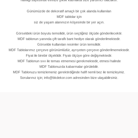
hafifliği sayesinde evinize şıklık katmakta size yardımcı olacaktır.
Günümüzde de dekoratif amaçlı bir çok alanda kullanılan
MDF tablolar için
siz de yaşam alanınızın köşesinde bir yer açın.
Görseldeki ürün boyutu temsilidir, ürün seçtiğiniz ölçüde gönderilecektir.
MDF tablonun yanında çift taraflı bant hediye olarak gönderilmektedir.
Görselde kullanılan resimler ürün temsilidir.
MDF Tablolarımız çerçeve görünümlüdür, ayrıyeten çerçeve gönderilmemektedir.
Fiyat ile birebir ölçeklidir. Fiyatı ölçüye göre değişmektedir.
MDF Tablonun sıvı ile temas etmemesi gerekmektedir, etmesi halinde
MDF Tablonuzda kabarmalar görülebilir.
MDF Tablonuzu temizlemeniz gerektirdiğinde hafif nemli bez ile temizleyiniz.
Sorularınız için; info@bkdekor.com adresinden bize ulaşabilirsiniz.
rında ve diğer konularda yetersiz gördüğünüz noktaları öneri formunu kullan
Bu ürüne ilk yorumu siz yapın!
miyor.
Yorum Yaz