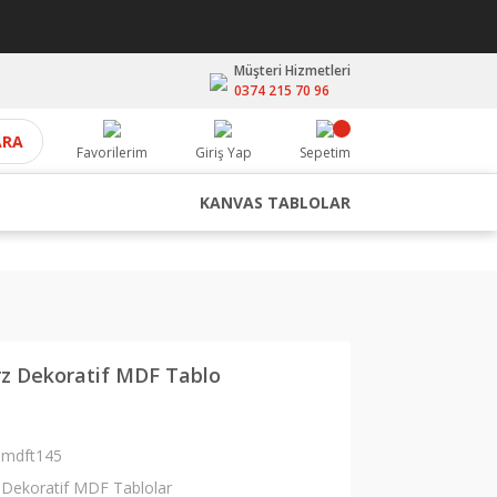
Müşteri Hizmetleri
0374 215 70 96
ARA
Favorilerim
Giriş Yap
Sepetim
KANVAS TABLOLAR
z Dekoratif MDF Tablo
mdft145
Dekoratif MDF Tablolar