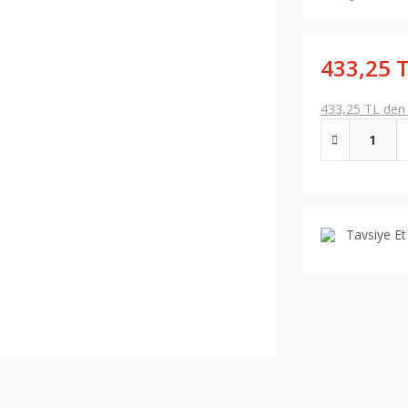
433,25 
433,25 TL den b
Tavsiye Et