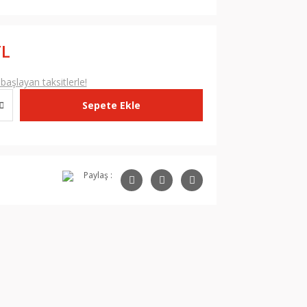
TL
aşlayan taksitlerle!
Sepete Ekle
Paylaş :