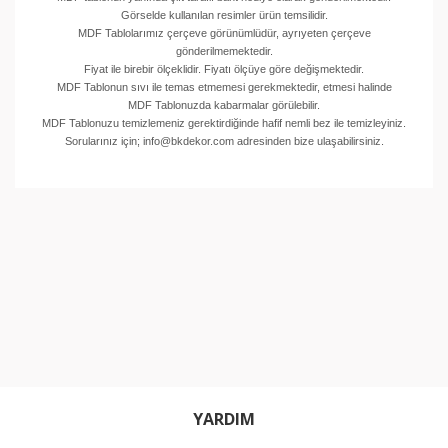
Görselde kullanılan resimler ürün temsilidir.
MDF Tablolarımız çerçeve görünümlüdür, ayrıyeten çerçeve
gönderilmemektedir.
Fiyat ile birebir ölçeklidir. Fiyatı ölçüye göre değişmektedir.
MDF Tablonun sıvı ile temas etmemesi gerekmektedir, etmesi halinde
MDF Tablonuzda kabarmalar görülebilir.
MDF Tablonuzu temizlemeniz gerektirdiğinde hafif nemli bez ile temizleyiniz.
Sorularınız için; info@bkdekor.com adresinden bize ulaşabilirsiniz.
Bu ürünün fiyat bilgisi, resim, ürün açıklamalarında ve
diğer konularda yetersiz gördüğünüz noktaları öneri
Bu ürüne ilk yorumu siz yapın!
formunu kullanarak tarafımıza iletebilirsiniz.
Görüş ve önerileriniz için teşekkür ederiz.
Yorum Yaz
Ürün resmi kalitesiz, bozuk veya görüntülenemiyor.
Ürün açıklamasında eksik bilgiler bulunuyor.
Ürün bilgilerinde hatalar bulunuyor.
Ürün fiyatı diğer sitelerden daha pahalı.
Bu ürüne benzer farklı alternatifler olmalı.
YARDIM