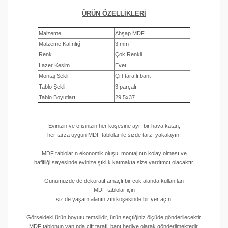
ÜRÜN ÖZELLİKLERİ
Malzeme
Ahşap MDF
Malzeme Kalınlığı
3 mm
Renk
Çok Renkli
Lazer Kesim
Evet
Montaj Şekli
Çift taraflı bant
Tablo Şekli
3 parçalı
Tablo Boyutları
29,5x37
Evinizin ve ofisinizin her köşesine ayrı bir hava katan,
her tarza uygun MDF tablolar ile sizde tarzı yakalayın!
MDF tabloların ekonomik oluşu, montajının kolay olması ve
hafifliği sayesinde evinize şıklık katmakta size yardımcı olacaktır.
Günümüzde de dekoratif amaçlı bir çok alanda kullanılan
MDF tablolar için
siz de yaşam alanınızın köşesinde bir yer açın.
Görseldeki ürün boyutu temsilidir, ürün seçtiğiniz ölçüde gönderilecektir.
MDF tablonun yanında çift taraflı bant hediye olarak gönderilmektedir.