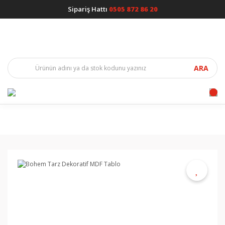
Sipariş Hattı
0505 872 86 20
ARA