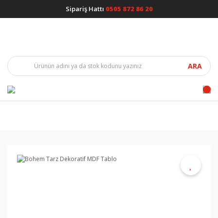
Sipariş Hattı
0505 872 86 20
ARA