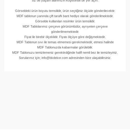
siz de yaşam alanınızın köşesinde bir yer açın.
Görseldeki ürün boyutu temsilidir, ürün seçtiğiniz ölçüde gönderilecektir.
MDF tablonun yanında çift taraflı bant hediye olarak gönderilmektedir.
Görselde kullanılan resimler ürün temsilidir.
MDF Tablolarımız çerçeve görünümlüdür, ayrıyeten çerçeve
gönderilmemektedir.
Fiyat ile birebir ölçeklidir. Fiyatı ölçüye göre değişmektedir.
MDF Tablonun sıvı ile temas etmemesi gerekmektedir, etmesi halinde
MDF Tablonuzda kabarmalar görülebilir.
MDF Tablonuzu temizlemeniz gerektirdiğinde hafif nemli bez ile temizleyiniz.
Sorularınız için; info@bkdekor.com adresinden bize ulaşabilirsiniz.
Bu ürünün fiyat bilgisi, resim, ürün açıklamalarında ve
diğer konularda yetersiz gördüğünüz noktaları öneri
Bu ürüne ilk yorumu siz yapın!
formunu kullanarak tarafımıza iletebilirsiniz.
Görüş ve önerileriniz için teşekkür ederiz.
Yorum Yaz
Ürün resmi kalitesiz, bozuk veya görüntülenemiyor.
Ürün açıklamasında eksik bilgiler bulunuyor.
Ürün bilgilerinde hatalar bulunuyor.
Ürün fiyatı diğer sitelerden daha pahalı.