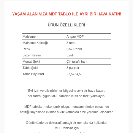
YAŞAM ALANINIZA MDF TABLO İLE AYRI BİR HAVA KATIN!
ÜRÜN ÖZELLİKLERİ
Malzeme
Ahşap MDF
Malzeme Kalınlığı
3 mm
Renk
Çok Renkli
Lazer Kesim
Evet
Montaj Şekli
Çift taraflı bant
Tablo Şekli
3 parçalı
Tablo Boyutları
27,5x34,5
Evinizin ve ofisinizin her köşesine ayrı bir hava katan,
her tarza uygun MDF tablolar ile sizde tarzı yakalayın!
MDF tabloların ekonomik oluşu, montajının kolay olması ve
hafifliği sayesinde evinize şıklık katmakta size yardımcı olacaktır.
Günümüzde de dekoratif amaçlı bir çok alanda kullanılan
MDF tablolar için