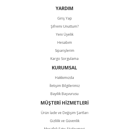
Bu ürüne benzer farklı alternatifler olmalı.
YARDIM
Giriş Yap
Şifremi Unuttum?
Yeni Üyelik
Hesabım
Gönder
Siparişlerim
Kargo Sorgulama
KURUMSAL
Hakkımızda
İletişim Bilgilerimiz
Bayilik Başvurusu
MÜŞTERİ HİZMETLERİ
Ürün İade ve Değişim Şartları
Gizlilik ve Güvenlik
Mesafeli Satış Sözleşmesi