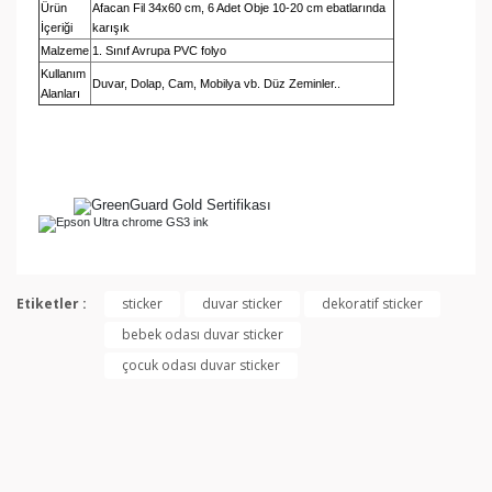
Ürün
Afacan Fil 34x60 cm, 6 Adet Obje 10-20 cm ebatlarında
İçeriği
karışık
Malzeme
1. Sınıf Avrupa PVC folyo
Kullanım
Duvar, Dolap, Cam, Mobilya vb. Düz Zeminler..
Alanları
Bu ürünün fiyat bilgisi, resim, ürün açıklamalarında ve
diğer konularda yetersiz gördüğünüz noktaları öneri
Etiketler :
sticker
duvar sticker
dekoratif sticker
Bu ürüne ilk yorumu siz yapın!
formunu kullanarak tarafımıza iletebilirsiniz.
bebek odası duvar sticker
Görüş ve önerileriniz için teşekkür ederiz.
çocuk odası duvar sticker
Yorum Yaz
Ürün resmi kalitesiz, bozuk veya görüntülenemiyor.
Ürün açıklamasında eksik bilgiler bulunuyor.
Ürün bilgilerinde hatalar bulunuyor.
Ürün fiyatı diğer sitelerden daha pahalı.