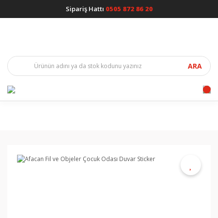
Sipariş Hattı
0505 872 86 20
ARA