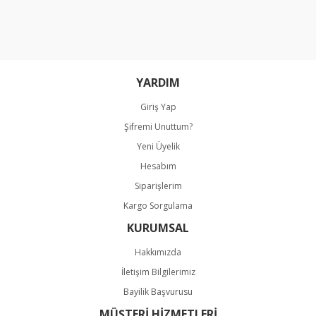
Bu ürüne benzer farklı alternatifler olmalı.
YARDIM
Giriş Yap
Gönder
Şifremi Unuttum?
Yeni Üyelik
Hesabım
Siparişlerim
Kargo Sorgulama
KURUMSAL
Hakkımızda
İletişim Bilgilerimiz
Bayilik Başvurusu
MÜŞTERİ HİZMETLERİ