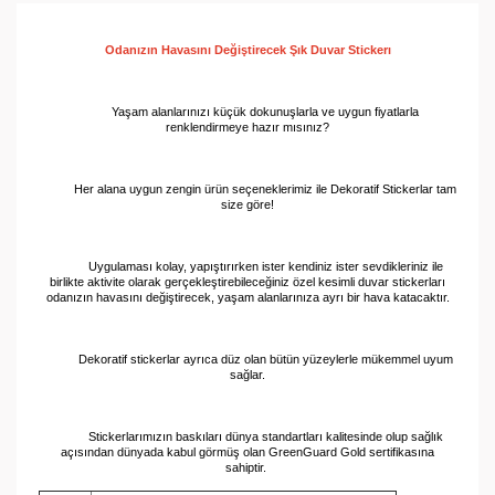
Odanızın Havasını Değiştirecek Şık Duvar 
Stickerı
Yaşam alanlarınızı küçük dokunuşlarla ve uygun fiyatlarla
renklendirmeye hazır mısınız?
Her alana uygun zengin ürün seçeneklerimiz ile Dekoratif Stickerlar tam
size göre!
Uygulaması kolay, yapıştırırken ister kendiniz ister sevdikleriniz ile
birlikte aktivite olarak gerçekleştirebileceğiniz özel kesimli duvar stickerları
odanızın havasını değiştirecek, yaşam alanlarınıza ayrı bir hava katacaktır.
Dekoratif stickerlar ayrıca düz olan bütün yüzeylerle mükemmel uyum
sağlar.
Stickerlarımızın baskıları dünya standartları kalitesinde olup sağlık
açısından dünyada kabul görmüş olan GreenGuard Gold sertifikasına
sahiptir.