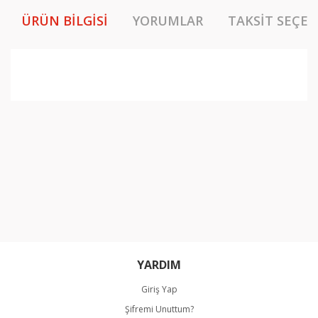
ÜRÜN BILGISI
YORUMLAR
TAKSIT SEÇEN
Bu ürünün fiyat bilgisi, resim, ürün açıklamalarında ve
diğer konularda yetersiz gördüğünüz noktaları öneri
Bu ürüne ilk yorumu siz yapın!
formunu kullanarak tarafımıza iletebilirsiniz.
Görüş ve önerileriniz için teşekkür ederiz.
Yorum Yaz
Ürün resmi kalitesiz, bozuk veya görüntülenemiyor.
Ürün açıklamasında eksik bilgiler bulunuyor.
Ürün bilgilerinde hatalar bulunuyor.
Ürün fiyatı diğer sitelerden daha pahalı.
Bu ürüne benzer farklı alternatifler olmalı.
YARDIM
Giriş Yap
Şifremi Unuttum?