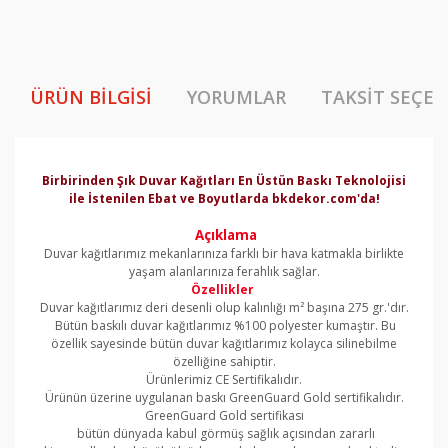
ÜRÜN BILGISI
YORUMLAR
TAKSIT SEÇEN
Birbirinden Şık Duvar Kağıtları En Üstün Baskı Teknolojisi
ile İstenilen Ebat ve Boyutlarda bkdekor.com'da!
Açıklama
Duvar kağıtlarımız mekanlarınıza farklı bir hava katmakla birlikte
yaşam alanlarınıza ferahlık sağlar.
Özellikler
Duvar kağıtlarımız deri desenli olup kalınlığı m² başına 275 gr.'dır.
Bütün baskılı duvar kağıtlarımız %100 polyester kumaştır. Bu
özellik sayesinde bütün duvar kağıtlarımız kolayca silinebilme
özelliğine sahiptir.
Ürünlerimiz CE Sertifikalıdır.
Ürünün üzerine uygulanan baskı GreenGuard Gold sertifikalıdır.
GreenGuard Gold sertifikası
bütün dünyada kabul görmüş sağlık açısından zararlı