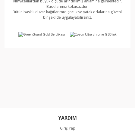
kimyasallardan büyük ölçüde arındırılmış anlamına gelmektedir.
Baskılarımız kokusuzdur.
Bütün baskılı duvar kağıtlarımızı çocuk ve yatak odalarına güvenli
bir şekilde uygulayabilirsiniz.
Bu ürünün fiyat bilgisi, resim, ürün açıklamalarında ve
diğer konularda yetersiz gördüğünüz noktaları öneri
Bu ürüne ilk yorumu siz yapın!
formunu kullanarak tarafımıza iletebilirsiniz.
Görüş ve önerileriniz için teşekkür ederiz.
Yorum Yaz
Ürün resmi kalitesiz, bozuk veya görüntülenemiyor.
Ürün açıklamasında eksik bilgiler bulunuyor.
Ürün bilgilerinde hatalar bulunuyor.
Ürün fiyatı diğer sitelerden daha pahalı.
Bu ürüne benzer farklı alternatifler olmalı.
YARDIM
Giriş Yap