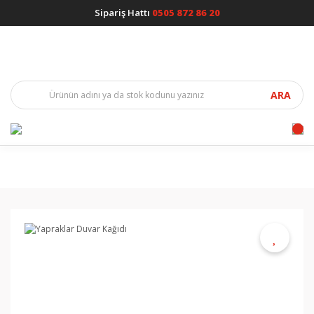
Sipariş Hattı
0505 872 86 20
ARA