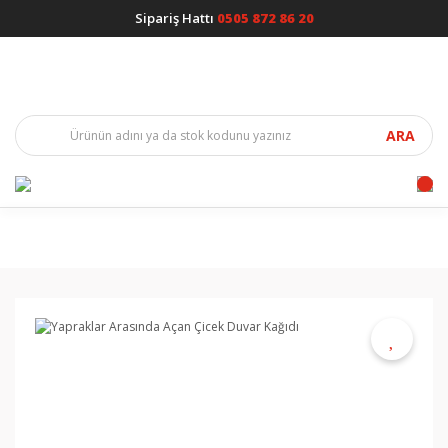
Sipariş Hattı
0505 872 86 20
ARA