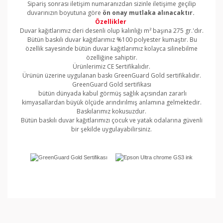
Sipariş sonrası iletişim numaranızdan sizinle iletişime geçilip
duvarınızın boyutuna göre
ön onay mutlaka alınacaktır.
Özellikler
Duvar kağıtlarımız deri desenli olup kalınlığı m² başına 275 gr.'dır.
Bütün baskılı duvar kağıtlarımız %100 polyester kumaştır. Bu
özellik sayesinde bütün duvar kağıtlarımız kolayca silinebilme
özelliğine sahiptir.
Ürünlerimiz CE Sertifikalıdır.
Ürünün üzerine uygulanan baskı GreenGuard Gold sertifikalıdır.
GreenGuard Gold sertifikası
bütün dünyada kabul görmüş sağlık açısından zararlı
kimyasallardan büyük ölçüde arındırılmış anlamına gelmektedir.
Baskılarımız kokusuzdur.
Bütün baskılı duvar kağıtlarımızı çocuk ve yatak odalarına güvenli
bir şekilde uygulayabilirsiniz.
Bu ürünün fiyat bilgisi, resim, ürün açıklamalarında ve
diğer konularda yetersiz gördüğünüz noktaları öneri
Bu ürüne ilk yorumu siz yapın!
formunu kullanarak tarafımıza iletebilirsiniz.