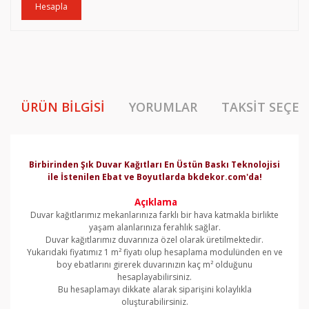
Hesapla
ÜRÜN BILGISI
YORUMLAR
TAKSIT SEÇEN
Birbirinden Şık Duvar Kağıtları En Üstün Baskı Teknolojisi
ile İstenilen Ebat ve Boyutlarda bkdekor.com'da!
Açıklama
Duvar kağıtlarımız mekanlarınıza farklı bir hava katmakla birlikte
yaşam alanlarınıza ferahlık sağlar.
Duvar kağıtlarımız duvarınıza özel olarak üretilmektedir.
Yukarıdaki fiyatımız 1 m² fiyatı olup hesaplama modulünden en ve
boy ebatlarını girerek duvarınızın kaç m² olduğunu
hesaplayabilirsiniz.
Bu hesaplamayı dikkate alarak siparişini kolaylıkla
oluşturabilirsiniz.