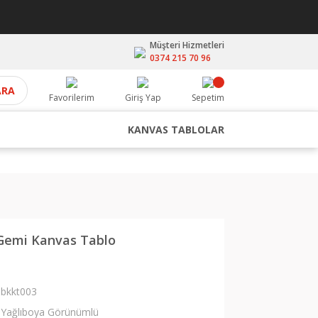
Müşteri Hizmetleri
0374 215 70 96
ARA
Favorilerim
Giriş Yap
Sepetim
KANVAS TABLOLAR
Gemi Kanvas Tablo
bkkt003
Yağlıboya Görünümlü