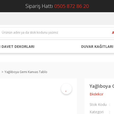
Sipariş Hattı
0505 872 86 20
 DAVET DEKORLARI
DUVAR KAĞITLARI
ü
Yağlıboya Gemi Kanvas Tablo
Yağlıboya 
Bkdekor
Stok Kodu
Kategori