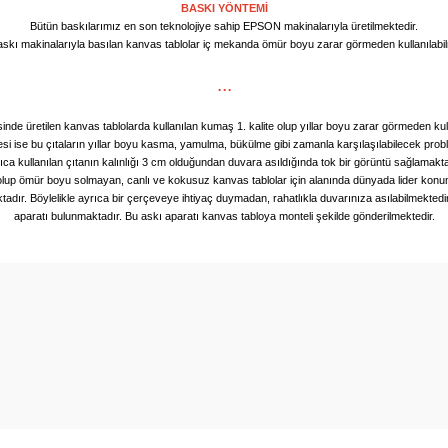
BASKI YÖNTEMİ
Bütün baskılarımız en son teknolojiye sahip EPSON makinalarıyla üretilmektedir.
skı makinalarıyla basılan kanvas tablolar iç mekanda ömür boyu zarar görmeden kullanılabil
...
de üretilen kanvas tablolarda kullanılan kumaş 1. kalite olup yıllar boyu zarar görmeden kul
mesi ise bu çıtaların yıllar boyu kasma, yamulma, bükülme gibi zamanla karşılaşılabilecek pro
ıca kullanılan çıtanın kalınlığı 3 cm olduğundan duvara asıldığında tok bir görüntü sağlamakta
i olup ömür boyu solmayan, canlı ve kokusuz kanvas tablolar için alanında dünyada lider kon
tadır. Böylelikle ayrıca bir çerçeveye ihtiyaç duymadan, rahatlıkla duvarınıza asılabilmektedi
aparatı bulunmaktadır. Bu askı aparatı kanvas tabloya monteli şekilde gönderilmektedir.
rında ve diğer konularda yetersiz gördüğünüz noktaları öneri formunu kullan
Bu ürüne ilk yorumu siz yapın!
miyor.
Yorum Yaz