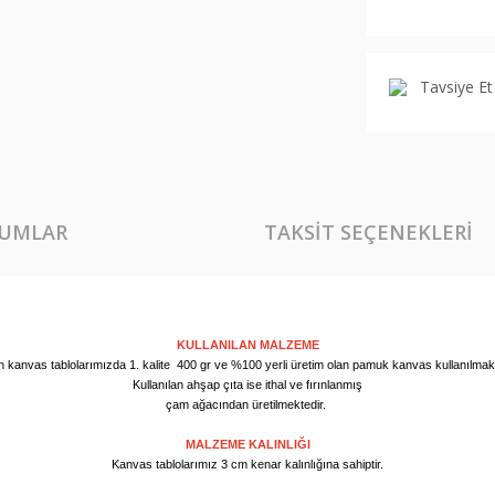
Tavsiye Et
UMLAR
TAKSIT SEÇENEKLERI
KULLANILAN MALZEME
n kanvas tablolarımızda 1. kalite 400 gr ve %100 yerli üretim olan pamuk kanvas kullanılmakt
Kullanılan ahşap çıta ise ithal ve fırınlanmış
çam ağacından üretilmektedir.
MALZEME KALINLIĞI
Kanvas tablolarımız 3 cm kenar kalınlığına sahiptir.