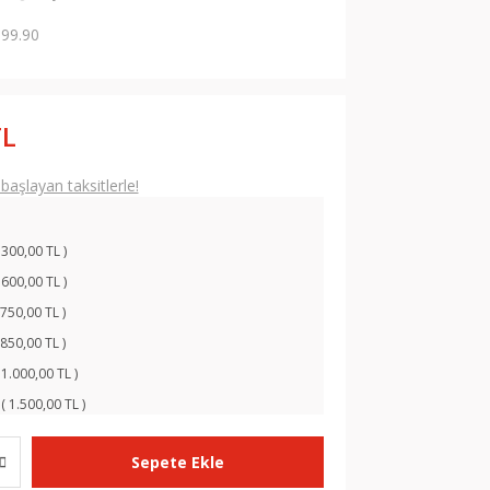
99.90
TL
aşlayan taksitlerle!
 300,00 TL )
 600,00 TL )
 750,00 TL )
 850,00 TL )
 1.000,00 TL )
( 1.500,00 TL )
Sepete Ekle