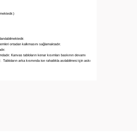
mektedir.)
lanılabilmektedir.
blemleri ortadan kalkmasını sağlamaktadır.
dır.
umdadır.
Kanvas tabloların kenar kısımları baskının devamı
r.
Tabloların arka kısmında ise rahatlıkla asılabilmesi için askı
arak tarafımıza iletebilirsiniz.