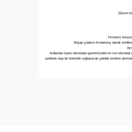
(Epson ba
Firmamız bünyesin
Ahşap çıtaların fırınlanmış olarak üretil
Ayr
Kullanılan baskı teknolojisi günümüzdeki en son teknoloj
şeklinde olup bir bütünlük sağlayacak şekilde üretime alınmak
Bu ürünün fiyat bilgisi, resim, ürün açıklamala
Görüş ve önerileriniz için teşekkür ederiz.
Ürün resmi kalitesiz, bozuk veya görüntülene
Ürün açıklamasında eksik bilgiler bulunuyor.
Ürün bilgilerinde hatalar bulunuyor.
Ürün fiyatı diğer sitelerden daha pahalı.
Bu ürüne benzer farklı alternatifler olmalı.