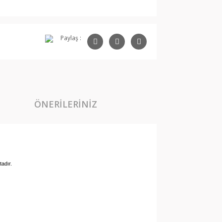
Paylaş :
ÖNERILERINIZ
adır.