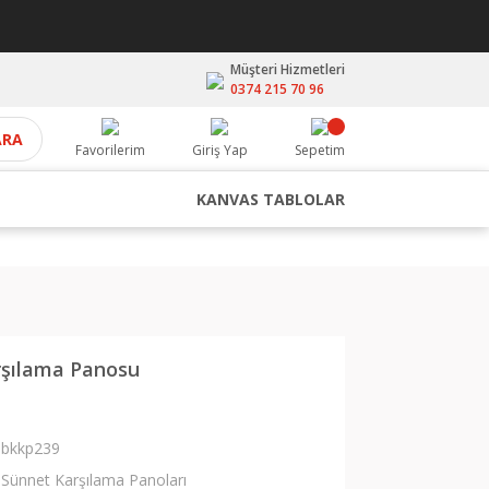
Müşteri Hizmetleri
0374 215 70 96
ARA
Favorilerim
Giriş Yap
Sepetim
KANVAS TABLOLAR
rşılama Panosu
bkkp239
Sünnet Karşılama Panoları