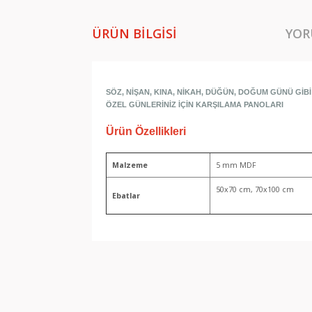
ÜRÜN BILGISI
YOR
SÖZ, NİŞAN, KINA, NİKAH, DÜĞÜN, DOĞUM GÜNÜ GİBİ
ÖZEL GÜNLERİNİZ İÇİN KARŞILAMA PANOLARI
Ürün Özellikleri
Malzeme
5 mm MDF
50x70 cm, 70x100 cm
Ebatlar
Bu ürünün fiyat bilgisi, resim, ürün açıklamala
Görüş ve önerileriniz için teşekkür ederiz.
Ürün resmi kalitesiz, bozuk veya görüntülene
Ürün açıklamasında eksik bilgiler bulunuyor.