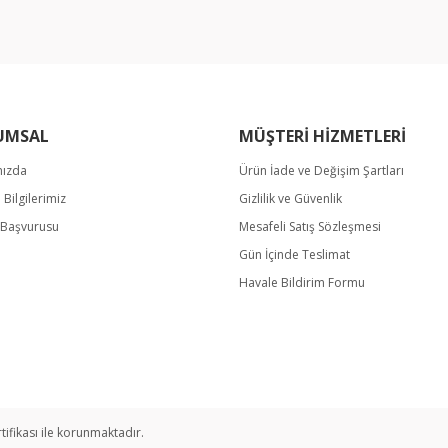
UMSAL
MÜŞTERİ HİZMETLERİ
mızda
Ürün İade ve Değişim Şartları
m Bilgilerimiz
Gizlilik ve Güvenlik
Gönder
k Başvurusu
Mesafeli Satış Sözleşmesi
Gün İçinde Teslimat
Havale Bildirim Formu
rtifikası ile korunmaktadır.