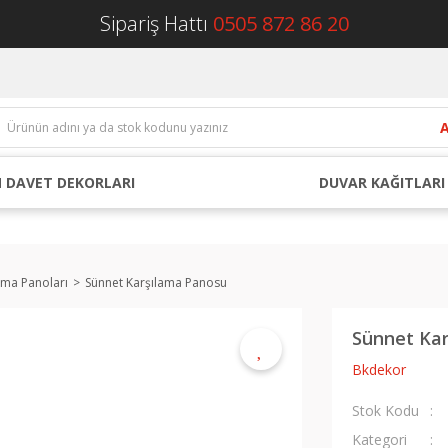
Sipariş Hattı
0505 872 86 20
 DAVET DEKORLARI
DUVAR KAĞITLARI
ama Panoları
Sünnet Karşılama Panosu
Sünnet Ka
Bkdekor
Stok Kodu
Kategori