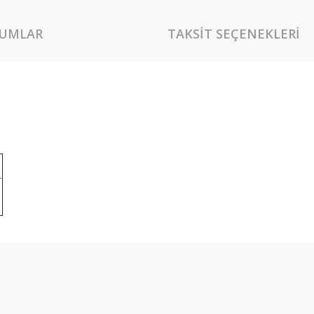
UMLAR
TAKSIT SEÇENEKLERI
rında ve diğer konularda yetersiz gördüğünüz noktaları öneri formunu kullan
Bu ürüne ilk yorumu siz yapın!
miyor.
Yorum Yaz