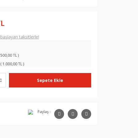
TL
aşlayan taksitlerle!
 500,00 TL )
( 1.000,00 TL )
Sepete Ekle
Paylaş :