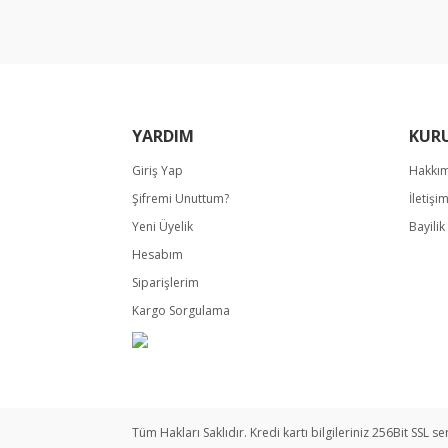
Ürün bilgilerinde hatalar bulunuyor.
Ürün fiyatı diğer sitelerden daha pahalı.
Bu ürüne benzer farklı alternatifler olmalı.
YARDIM
KUR
Giriş Yap
Hakkı
Şifremi Unuttum?
İletişi
Yeni Üyelik
Bayili
Hesabım
Siparişlerim
Kargo Sorgulama
Tüm Hakları Saklıdır. Kredi kartı bilgileriniz 256Bit SSL se