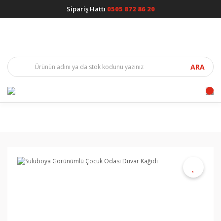
Sipariş Hattı
0505 872 86 20
ARA