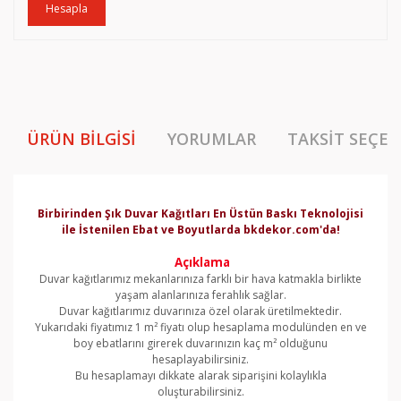
Hesapla
ÜRÜN BILGISI
YORUMLAR
TAKSIT SEÇEN
Birbirinden Şık Duvar Kağıtları En Üstün Baskı Teknolojisi
ile İstenilen Ebat ve Boyutlarda bkdekor.com'da!
Açıklama
Duvar kağıtlarımız mekanlarınıza farklı bir hava katmakla birlikte
yaşam alanlarınıza ferahlık sağlar.
Duvar kağıtlarımız duvarınıza özel olarak üretilmektedir.
Yukarıdaki fiyatımız 1 m² fiyatı olup hesaplama modulünden en ve
boy ebatlarını girerek duvarınızın kaç m² olduğunu
hesaplayabilirsiniz.
Bu hesaplamayı dikkate alarak siparişini kolaylıkla
oluşturabilirsiniz.