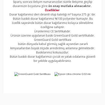
Sipariş sonrası iletişim numaranızdan sizinle iletişime geçilip
duvarınızın boyutuna göre
ön onay mutlaka alınacaktır.
Özellikler
Duvar kağıtlarımız deri desenli olup kalınlığı m² başına 275 gr.'dır.
Bütün baskılı duvar kağıtlarımız %100 polyester kumaştır. Bu
özellik sayesinde bütün duvar kağıtlarımız kolayca silinebilme
özelliğine sahiptir.
Ürünlerimiz CE Sertifikalıdır.
Ürünün üzerine uygulanan baskı GreenGuard Gold sertifikalıdır.
GreenGuard Gold sertifikası
bütün dünyada kabul görmüş sağlık açısından zararlı
kimyasallardan büyük ölçüde arındırılmış anlamına gelmektedir.
Baskılarımız kokusuzdur.
Bütün baskılı duvar kağıtlarımızı çocuk ve yatak odalarına güvenli
bir şekilde uygulayabilirsiniz.
Bu ürünün fiyat bilgisi, resim, ürün açıklamalarında ve
diğer konularda yetersiz gördüğünüz noktaları öneri
Bu ürüne ilk yorumu siz yapın!
formunu kullanarak tarafımıza iletebilirsiniz.