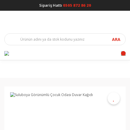
Sipariş Hattı
0505 872 86 20
ARA