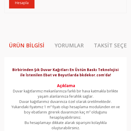
Hesapla
ÜRÜN BILGISI
YORUMLAR
TAKSIT SEÇEN
Birbirinden Şık Duvar Kağıtları En Üstün Baskı Teknolojisi
ile İstenilen Ebat ve Boyutlarda bkdekor.com'da!
Açıklama
Duvar kağıtlarımız mekanlarınıza farklı bir hava katmakla birlikte
yaşam alanlarınıza ferahlık sağlar.
Duvar kağıtlarımız duvarınıza özel olarak üretilmektedir.
Yukarıdaki fiyatımız 1 m² fiyatı olup hesaplama modulünden en ve
boy ebatlarını girerek duvarınızın kaç m² olduğunu
hesaplayabilirsiniz.
Bu hesaplamayı dikkate alarak siparişini kolaylıkla
oluşturabilirsiniz.