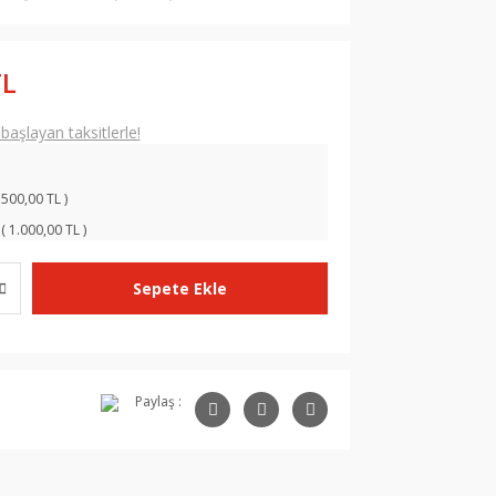
TL
aşlayan taksitlerle!
 500,00 TL )
( 1.000,00 TL )
Sepete Ekle
Paylaş :