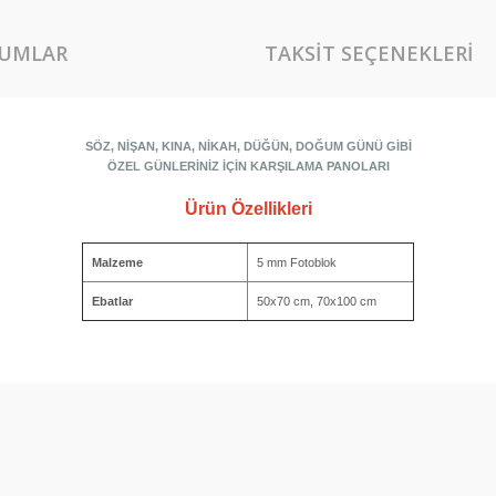
UMLAR
TAKSIT SEÇENEKLERI
SÖZ, NİŞAN, KINA, NİKAH, DÜĞÜN, DOĞUM GÜNÜ GİBİ
ÖZEL GÜNLERİNİZ İÇİN KARŞILAMA PANOLARI
Ürün Özellikleri
Malzeme
5 mm Fotoblok
Ebatlar
50x70 cm, 70x100 cm
rında ve diğer konularda yetersiz gördüğünüz noktaları öneri formunu kullan
Bu ürüne ilk yorumu siz yapın!
miyor.
Yorum Yaz