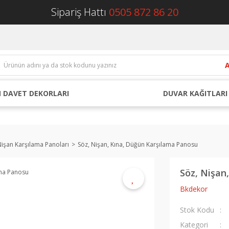
Sipariş Hattı
0505 872 86 20
 DAVET DEKORLARI
DUVAR KAĞITLARI
Nişan Karşılama Panoları
Söz, Nişan, Kına, Düğün Karşılama Panosu
Söz, Nişan
Bkdekor
Stok Kodu
Kategori