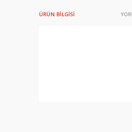
ÜRÜN BILGISI
YOR
Bu ürünün fiyat bilgisi, resim, ürün açıklamala
Görüş ve önerileriniz için teşekkür ederiz.
Ürün resmi kalitesiz, bozuk veya görüntülene
Ürün açıklamasında eksik bilgiler bulunuyor.