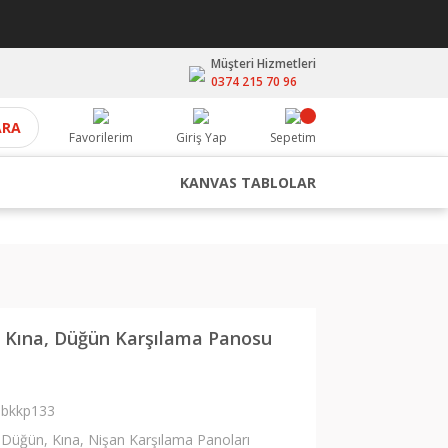
Müşteri Hizmetleri
0374 215 70 96
ARA
Favorilerim
Giriş Yap
Sepetim
KANVAS TABLOLAR
, Kına, Düğün Karşılama Panosu
bkkp133
Düğün, Kına, Nişan Karşılama Panoları