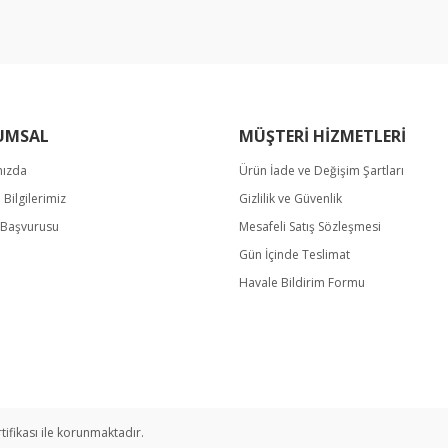
UMSAL
MÜŞTERİ HİZMETLERİ
mızda
Ürün İade ve Değişim Şartları
m Bilgilerimiz
Gizlilik ve Güvenlik
Gönder
k Başvurusu
Mesafeli Satış Sözleşmesi
Gün İçinde Teslimat
Havale Bildirim Formu
rtifikası ile korunmaktadır.