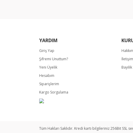
Ürün bilgilerinde hatalar bulunuyor.
Ürün fiyatı diğer sitelerden daha pahalı.
Bu ürüne benzer farklı alternatifler olmalı.
YARDIM
KUR
Giriş Yap
Hakkı
Şifremi Unuttum?
İletişi
Yeni Üyelik
Bayili
Hesabım
Siparişlerim
Kargo Sorgulama
Tüm Hakları Saklıdır. Kredi kartı bilgileriniz 256Bit SSL se