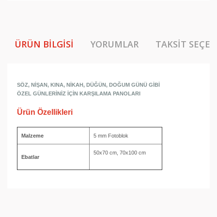
ÜRÜN BILGISI
YORUMLAR
TAKSIT SEÇEN
SÖZ, NİŞAN, KINA, NİKAH, DÜĞÜN, DOĞUM GÜNÜ GİBİ
ÖZEL GÜNLERİNİZ İÇİN KARŞILAMA PANOLARI
Ürün Özellikleri
Malzeme
5 mm Fotoblok
50x70 cm, 70x100 cm
Ebatlar
Bu ürünün fiyat bilgisi, resim, ürün açıklamalarında ve
diğer konularda yetersiz gördüğünüz noktaları öneri
Bu ürüne ilk yorumu siz yapın!
formunu kullanarak tarafımıza iletebilirsiniz.