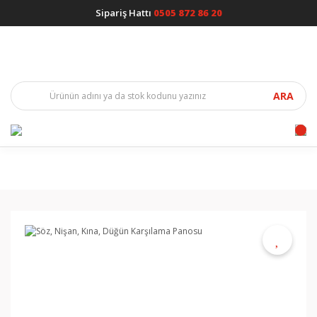
Sipariş Hattı
0505 872 86 20
ARA