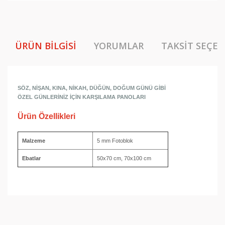
ÜRÜN BILGISI
YORUMLAR
TAKSIT SEÇEN
SÖZ, NİŞAN, KINA, NİKAH, DÜĞÜN, DOĞUM GÜNÜ GİBİ
ÖZEL GÜNLERİNİZ İÇİN KARŞILAMA PANOLARI
Ürün Özellikleri
Malzeme
5 mm Fotoblok
Ebatlar
50x70 cm, 70x100 cm
Bu ürünün fiyat bilgisi, resim, ürün açıklamalarında ve
diğer konularda yetersiz gördüğünüz noktaları öneri
Bu ürüne ilk yorumu siz yapın!
formunu kullanarak tarafımıza iletebilirsiniz.