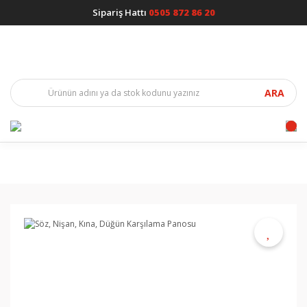
Sipariş Hattı
0505 872 86 20
ARA