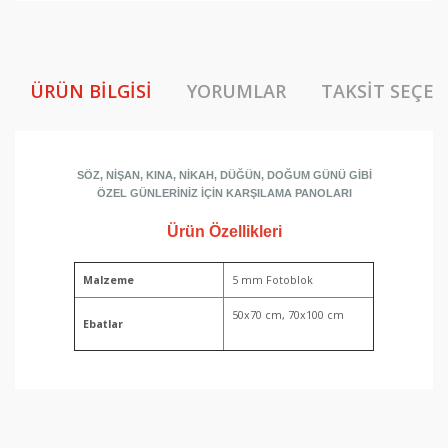
ÜRÜN BILGISI
YORUMLAR
TAKSIT SEÇEN
SÖZ, NİŞAN, KINA, NİKAH, DÜĞÜN, DOĞUM GÜNÜ GİBİ
ÖZEL GÜNLERİNİZ İÇİN KARŞILAMA PANOLARI
Ürün Özellikleri
Malzeme
5 mm Fotoblok
50x70 cm, 70x100 cm
Ebatlar
Bu ürünün fiyat bilgisi, resim, ürün açıklamalarında ve
diğer konularda yetersiz gördüğünüz noktaları öneri
Bu ürüne ilk yorumu siz yapın!
formunu kullanarak tarafımıza iletebilirsiniz.