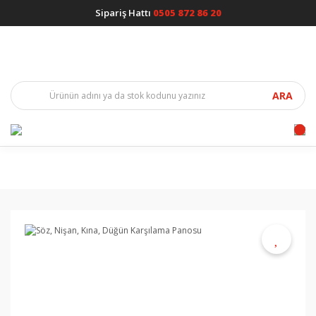
Sipariş Hattı
0505 872 86 20
ARA