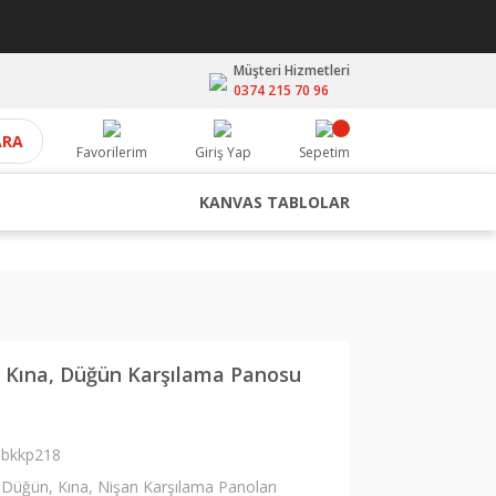
Müşteri Hizmetleri
0374 215 70 96
ARA
Favorilerim
Giriş Yap
Sepetim
KANVAS TABLOLAR
, Kına, Düğün Karşılama Panosu
bkkp218
Düğün, Kına, Nişan Karşılama Panoları