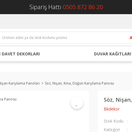
Sipariş Hattı
0505 872 86 20
 DAVET DEKORLARI
DUVAR KAĞITLARI
Nişan Karşılama Panoları
Söz, Nişan, Kına, Düğün Karşılama Panosu
Söz, Nişan
Bkdekor
Stok Kodu
Kategori