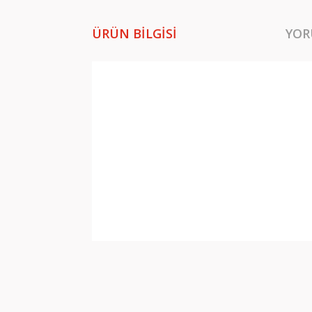
ÜRÜN BILGISI
YOR
Bu ürünün fiyat bilgisi, resim, ürün açıklamala
Görüş ve önerileriniz için teşekkür ederiz.
Ürün resmi kalitesiz, bozuk veya görüntülene
Ürün açıklamasında eksik bilgiler bulunuyor.