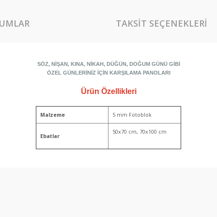
UMLAR
TAKSIT SEÇENEKLERI
SÖZ, NİŞAN, KINA, NİKAH, DÜĞÜN, DOĞUM GÜNÜ GİBİ
ÖZEL GÜNLERİNİZ İÇİN KARŞILAMA PANOLARI
Ürün Özellikleri
Malzeme
5 mm Fotoblok
50x70 cm, 70x100 cm
Ebatlar
rında ve diğer konularda yetersiz gördüğünüz noktaları öneri formunu kullan
Bu ürüne ilk yorumu siz yapın!
miyor.
Yorum Yaz