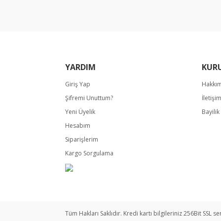
Ürün bilgilerinde hatalar bulunuyor.
Ürün fiyatı diğer sitelerden daha pahalı.
Bu ürüne benzer farklı alternatifler olmalı.
YARDIM
KUR
Giriş Yap
Hakkı
Şifremi Unuttum?
İletişi
Yeni Üyelik
Bayili
Hesabım
Siparişlerim
Kargo Sorgulama
Tüm Hakları Saklıdır. Kredi kartı bilgileriniz 256Bit SSL se