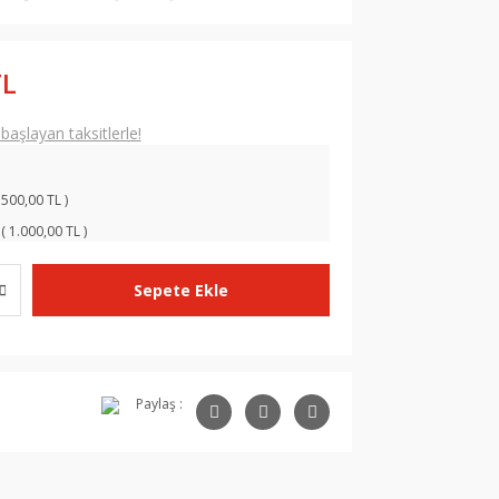
TL
aşlayan taksitlerle!
 500,00 TL )
( 1.000,00 TL )
Sepete Ekle
Paylaş :