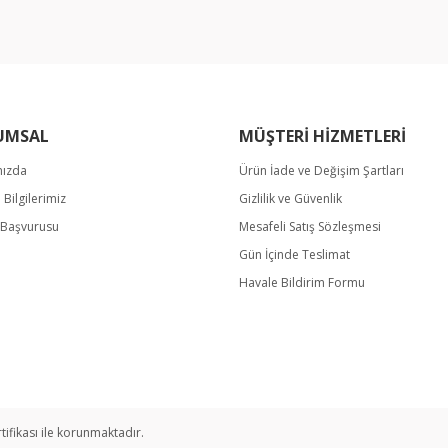
UMSAL
MÜŞTERİ HİZMETLERİ
mızda
Ürün İade ve Değişim Şartları
m Bilgilerimiz
Gizlilik ve Güvenlik
Gönder
k Başvurusu
Mesafeli Satış Sözleşmesi
Gün İçinde Teslimat
Havale Bildirim Formu
rtifikası ile korunmaktadır.