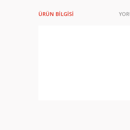
ÜRÜN BILGISI
YOR
Bu ürünün fiyat bilgisi, resim, ürün açıklamala
Görüş ve önerileriniz için teşekkür ederiz.
Ürün resmi kalitesiz, bozuk veya görüntülene
Ürün açıklamasında eksik bilgiler bulunuyor.