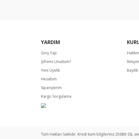
Ürün bilgilerinde hatalar bulunuyor.
Ürün fiyatı diğer sitelerden daha pahalı.
Bu ürüne benzer farklı alternatifler olmalı.
YARDIM
KUR
Giriş Yap
Hakkı
Şifremi Unuttum?
İletişi
Yeni Üyelik
Bayili
Hesabım
Siparişlerim
Kargo Sorgulama
Tüm Hakları Saklıdır. Kredi kartı bilgileriniz 256Bit SSL se