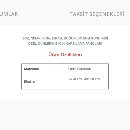
UMLAR
TAKSIT SEÇENEKLERI
SÖZ, NİŞAN, KINA, NİKAH, DÜĞÜN, DOĞUM GÜNÜ GİBİ
ÖZEL GÜNLERİNİZ İÇİN KARŞILAMA PANOLARI
Ürün Özellikleri
Malzeme
5 mm Fotoblok
50x70 cm, 70x100 cm
Ebatlar
rında ve diğer konularda yetersiz gördüğünüz noktaları öneri formunu kullan
Bu ürüne ilk yorumu siz yapın!
miyor.
Yorum Yaz