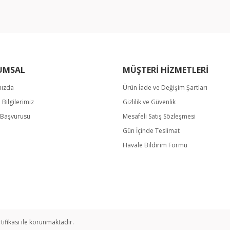
UMSAL
MÜŞTERİ HİZMETLERİ
mızda
Ürün İade ve Değişim Şartları
m Bilgilerimiz
Gizlilik ve Güvenlik
Gönder
k Başvurusu
Mesafeli Satış Sözleşmesi
Gün İçinde Teslimat
Havale Bildirim Formu
rtifikası ile korunmaktadır.