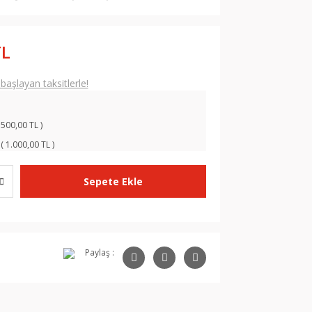
TL
aşlayan taksitlerle!
 500,00 TL )
( 1.000,00 TL )
Sepete Ekle
Paylaş :