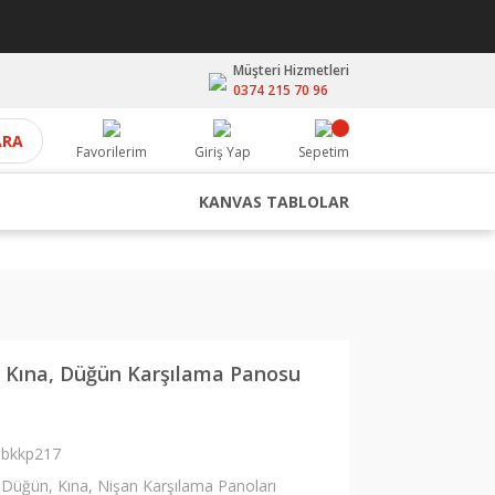
Müşteri Hizmetleri
0374 215 70 96
ARA
Favorilerim
Giriş Yap
Sepetim
KANVAS TABLOLAR
, Kına, Düğün Karşılama Panosu
bkkp217
Düğün, Kına, Nişan Karşılama Panoları