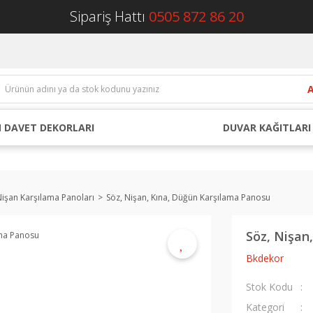
Sipariş Hattı
0505 872 86 20
 DAVET DEKORLARI
DUVAR KAĞITLARI
Nişan Karşılama Panoları
Söz, Nişan, Kına, Düğün Karşılama Panosu
Söz, Nişan
Bkdekor
Stok Kodu
Kategori