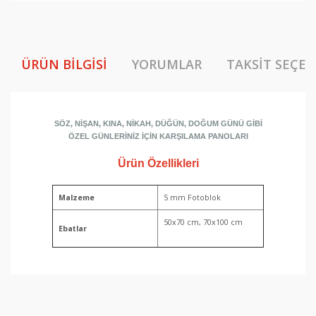
ÜRÜN BILGISI
YORUMLAR
TAKSIT SEÇEN
SÖZ, NİŞAN, KINA, NİKAH, DÜĞÜN, DOĞUM GÜNÜ GİBİ
ÖZEL GÜNLERİNİZ İÇİN KARŞILAMA PANOLARI
Ürün Özellikleri
Malzeme
5 mm Fotoblok
50x70 cm, 70x100 cm
Ebatlar
Bu ürünün fiyat bilgisi, resim, ürün açıklamalarında ve
diğer konularda yetersiz gördüğünüz noktaları öneri
Bu ürüne ilk yorumu siz yapın!
formunu kullanarak tarafımıza iletebilirsiniz.