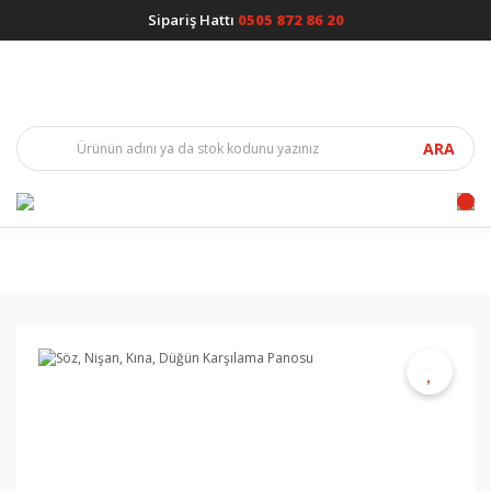
Sipariş Hattı
0505 872 86 20
ARA