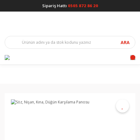
Sipariş Hattı
0505 872 86 20
ARA