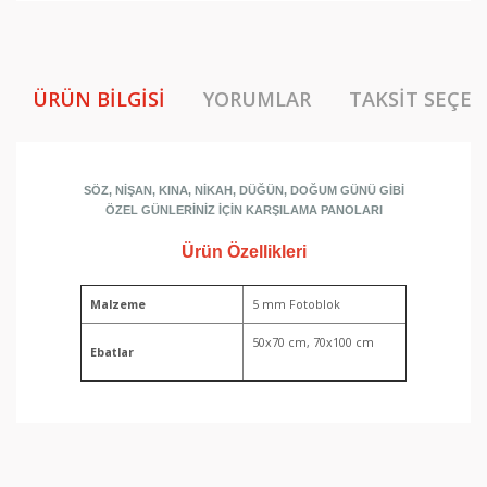
ÜRÜN BILGISI
YORUMLAR
TAKSIT SEÇEN
SÖZ, NİŞAN, KINA, NİKAH, DÜĞÜN, DOĞUM GÜNÜ GİBİ
ÖZEL GÜNLERİNİZ İÇİN KARŞILAMA PANOLARI
Ürün Özellikleri
Malzeme
5 mm Fotoblok
50x70 cm, 70x100 cm
Ebatlar
Bu ürünün fiyat bilgisi, resim, ürün açıklamalarında ve
diğer konularda yetersiz gördüğünüz noktaları öneri
Bu ürüne ilk yorumu siz yapın!
formunu kullanarak tarafımıza iletebilirsiniz.