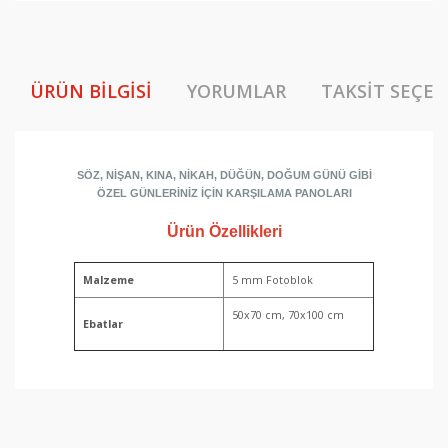
ÜRÜN BILGISI
YORUMLAR
TAKSIT SEÇEN
SÖZ, NİŞAN, KINA, NİKAH, DÜĞÜN, DOĞUM GÜNÜ GİBİ
ÖZEL GÜNLERİNİZ İÇİN KARŞILAMA PANOLARI
Ürün Özellikleri
Malzeme
5 mm Fotoblok
50x70 cm, 70x100 cm
Ebatlar
Bu ürünün fiyat bilgisi, resim, ürün açıklamalarında ve
diğer konularda yetersiz gördüğünüz noktaları öneri
Bu ürüne ilk yorumu siz yapın!
formunu kullanarak tarafımıza iletebilirsiniz.