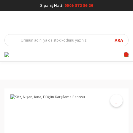
Sipariş Hattı
0505 872 86 20
ARA