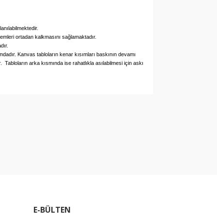
lanılabilmektedir.
blemleri ortadan kalkmasını sağlamaktadır.
dır.
umdadır.
Kanvas tabloların kenar kısımları baskının devamı
r.
Tabloların arka kısmında ise rahatlıkla asılabilmesi için askı
arak tarafımıza iletebilirsiniz.
E-BÜLTEN