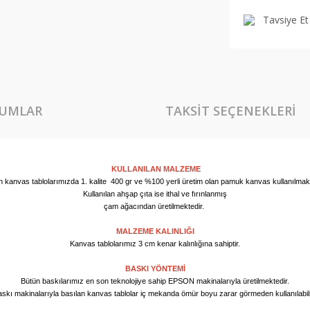
Tavsiye Et
UMLAR
TAKSIT SEÇENEKLERI
KULLANILAN MALZEME
n kanvas tablolarımızda 1. kalite 400 gr ve %100 yerli üretim olan pamuk kanvas kullanılmakt
Kullanılan ahşap çıta ise ithal ve fırınlanmış
çam ağacından üretilmektedir.
MALZEME KALINLIĞI
Kanvas tablolarımız 3 cm kenar kalınlığına sahiptir.
BASKI YÖNTEMİ
Bütün baskılarımız en son teknolojiye sahip EPSON makinalarıyla üretilmektedir.
skı makinalarıyla basılan kanvas tablolar iç mekanda ömür boyu zarar görmeden kullanılabil