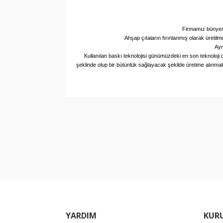
Firmamız bünyesin
Ahşap çıtaların fırınlanmış olarak üretil
Ayr
Kullanılan baskı teknolojisi günümüzdeki en son teknoloj
şeklinde olup bir bütünlük sağlayacak şekilde üretime alınmak
Bu ürünün fiyat bilgisi, resim, ürün açıklamala
Görüş ve önerileriniz için teşekkür ederiz.
Ürün resmi kalitesiz, bozuk veya görüntülene
Ürün açıklamasında eksik bilgiler bulunuyor.
Ürün bilgilerinde hatalar bulunuyor.
Ürün fiyatı diğer sitelerden daha pahalı.
Bu ürüne benzer farklı alternatifler olmalı.
YARDIM
KUR