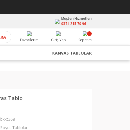
Müşteri Hizmetleri
0374 215 70 96
ARA
Favorilerim
Giriş Yap
Sepetim
KANVAS TABLOLAR
vas Tablo
bkkt368
Soyut Tablolar