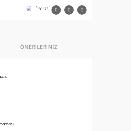
Paylaş :
ÖNERILERINIZ
adır.
mektedir.)