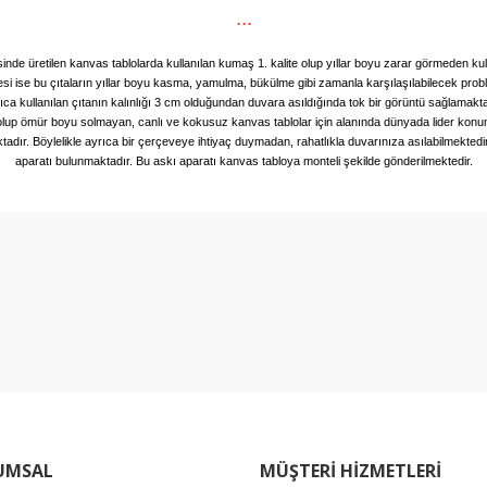
...
de üretilen kanvas tablolarda kullanılan kumaş 1. kalite olup yıllar boyu zarar görmeden kul
mesi ise bu çıtaların yıllar boyu kasma, yamulma, bükülme gibi zamanla karşılaşılabilecek pro
ıca kullanılan çıtanın kalınlığı 3 cm olduğundan duvara asıldığında tok bir görüntü sağlamakta
i olup ömür boyu solmayan, canlı ve kokusuz kanvas tablolar için alanında dünyada lider kon
tadır. Böylelikle ayrıca bir çerçeveye ihtiyaç duymadan, rahatlıkla duvarınıza asılabilmektedi
aparatı bulunmaktadır. Bu askı aparatı kanvas tabloya monteli şekilde gönderilmektedir.
rında ve diğer konularda yetersiz gördüğünüz noktaları öneri formunu kullan
Bu ürüne ilk yorumu siz yapın!
miyor.
Yorum Yaz
UMSAL
MÜŞTERİ HİZMETLERİ