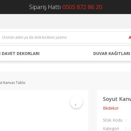
Sipariş Hattı
0505 872 86 20
 DAVET DEKORLARI
DUVAR KAĞITLARI
ut Kanvas Tablo
Soyut Kan
Bkdekor
Stok Kodu
Kategori