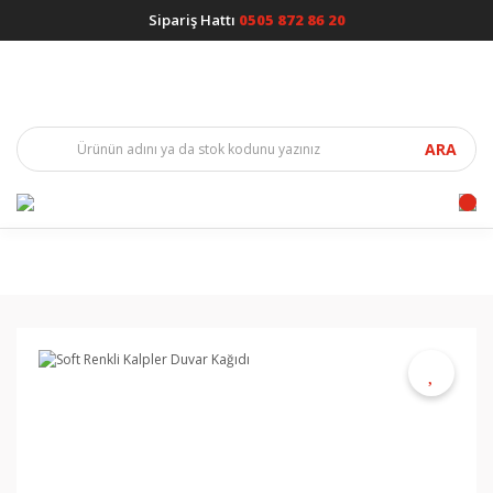
Sipariş Hattı
0505 872 86 20
ARA