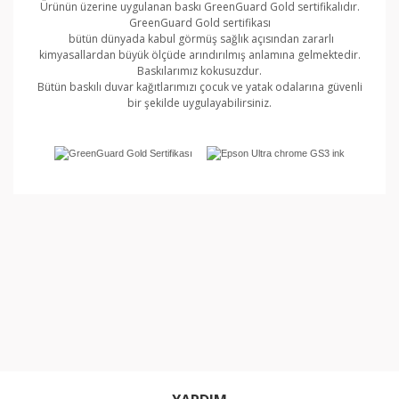
Ürünün üzerine uygulanan baskı GreenGuard Gold sertifikalıdır.
GreenGuard Gold sertifikası
bütün dünyada kabul görmüş sağlık açısından zararlı
kimyasallardan büyük ölçüde arındırılmış anlamına gelmektedir.
Baskılarımız kokusuzdur.
Bütün baskılı duvar kağıtlarımızı çocuk ve yatak odalarına güvenli
bir şekilde uygulayabilirsiniz.
Bu ürünün fiyat bilgisi, resim, ürün açıklamalarında ve
diğer konularda yetersiz gördüğünüz noktaları öneri
Bu ürüne ilk yorumu siz yapın!
formunu kullanarak tarafımıza iletebilirsiniz.
Görüş ve önerileriniz için teşekkür ederiz.
Yorum Yaz
Ürün resmi kalitesiz, bozuk veya görüntülenemiyor.
Ürün açıklamasında eksik bilgiler bulunuyor.
Ürün bilgilerinde hatalar bulunuyor.
Ürün fiyatı diğer sitelerden daha pahalı.
Bu ürüne benzer farklı alternatifler olmalı.