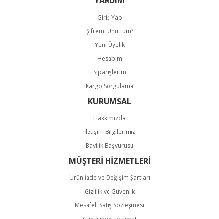
YARDIM
Giriş Yap
Şifremi Unuttum?
Yeni Üyelik
Hesabım
Gönder
Siparişlerim
Kargo Sorgulama
KURUMSAL
Hakkımızda
İletişim Bilgilerimiz
Bayilik Başvurusu
MÜŞTERİ HİZMETLERİ
Ürün İade ve Değişim Şartları
Gizlilik ve Güvenlik
Mesafeli Satış Sözleşmesi
Gün İçinde Teslimat