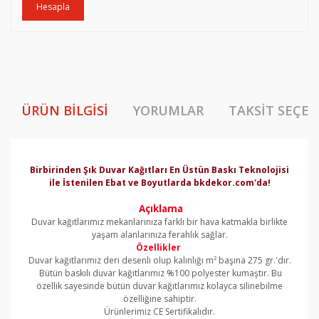
Hesapla
ÜRÜN BILGISI
YORUMLAR
TAKSIT SEÇEN
Birbirinden Şık Duvar Kağıtları En Üstün Baskı Teknolojisi
ile İstenilen Ebat ve Boyutlarda bkdekor.com'da!
Açıklama
Duvar kağıtlarımız mekanlarınıza farklı bir hava katmakla birlikte
yaşam alanlarınıza ferahlık sağlar.
Özellikler
Duvar kağıtlarımız deri desenli olup kalınlığı m² başına 275 gr.'dır.
Bütün baskılı duvar kağıtlarımız %100 polyester kumaştır. Bu
özellik sayesinde bütün duvar kağıtlarımız kolayca silinebilme
özelliğine sahiptir.
Ürünlerimiz CE Sertifikalıdır.