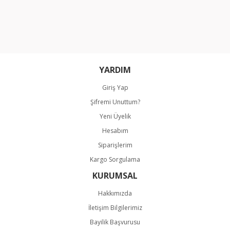
Ürün resmi kalitesiz, bozuk veya görüntülenemiyor.
Ürün açıklamasında eksik bilgiler bulunuyor.
Ürün bilgilerinde hatalar bulunuyor.
Ürün fiyatı diğer sitelerden daha pahalı.
Bu ürüne benzer farklı alternatifler olmalı.
YARDIM
Giriş Yap
Şifremi Unuttum?
Yeni Üyelik
Hesabım
Gönder
Siparişlerim
Kargo Sorgulama
KURUMSAL
Hakkımızda
İletişim Bilgilerimiz
Bayilik Başvurusu