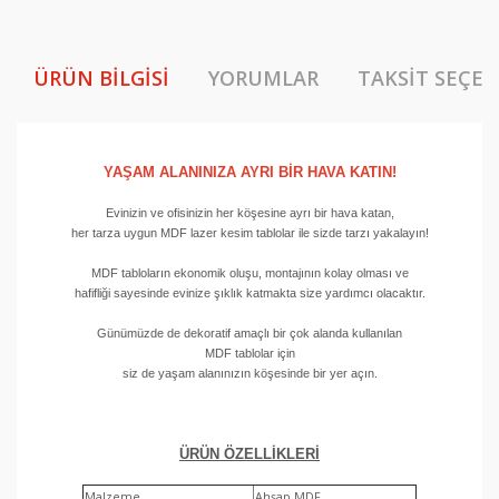
ÜRÜN BILGISI
YORUMLAR
TAKSIT SEÇEN
YAŞAM ALANINIZA AYRI BİR HAVA KATIN!
Evinizin ve ofisinizin her köşesine ayrı bir hava katan,
her tarza uygun MDF lazer kesim tablolar ile sizde tarzı yakalayın!
MDF tabloların ekonomik oluşu, montajının kolay olması ve
hafifliği sayesinde evinize şıklık katmakta size yardımcı olacaktır.
Günümüzde de dekoratif amaçlı bir çok alanda kullanılan
MDF tablolar için
siz de yaşam alanınızın köşesinde bir yer açın.
ÜRÜN ÖZELLİKLERİ
Malzeme
Ahşap MDF