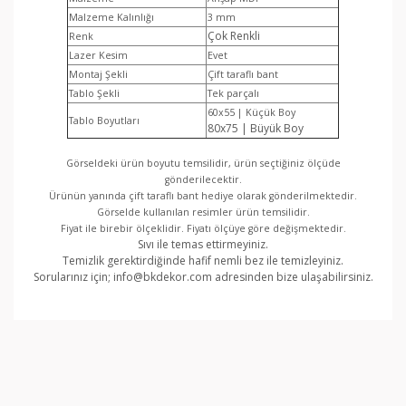
Malzeme Kalınlığı
3 mm
Çok Renkli
Renk
Lazer Kesim
Evet
Montaj Şekli
Çift taraflı bant
Tablo Şekli
Tek parçalı
60x55 | Küçük Boy
Tablo Boyutları
80x75 | Büyük Boy
Görseldeki ürün boyutu temsilidir, ürün seçtiğiniz ölçüde
gönderilecektir.
Ürünün yanında çift taraflı bant hediye olarak gönderilmektedir.
Görselde kullanılan resimler ürün temsilidir.
Fiyat ile birebir ölçeklidir. Fiyatı ölçüye göre değişmektedir.
Sıvı ile temas ettirmeyiniz.
Temizlik gerektirdiğinde hafif nemli bez ile temizleyiniz.
Sorularınız için; info@bkdekor.com adresinden bize ulaşabilirsiniz.
Bu ürünün fiyat bilgisi, resim, ürün açıklamalarında ve
diğer konularda yetersiz gördüğünüz noktaları öneri
Bu ürüne ilk yorumu siz yapın!
formunu kullanarak tarafımıza iletebilirsiniz.
Görüş ve önerileriniz için teşekkür ederiz.
Yorum Yaz