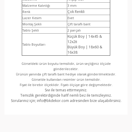
Malzeme Kalınlığı
3 mm
Çok Renkli
Renk
Lazer Kesim
Evet
Montaj Şekli
Çift taraflı bant
Tablo Şekli
2 parçalı
Küçük Boy | 14x45 &
12x2
8
Tablo Boyutları
Büyük Boy | 18x60 &
16x38
Görseldeki ürün boyutu temsilidir, ürün seçtiğiniz ölçüde
gönderilecektir.
Ürünün yanında çift taraflı bant hediye olarak gönderilmektedir.
Görselde kullanılan resimler ürün temsilidir.
Fiyat ile birebir ölçeklidir. Fiyatı ölçüye göre değişmektedir.
Sıvı ile temas ettirmeyiniz.
Temizlik gerektirdiğinde hafif nemli bez ile temizleyiniz.
Sorularınız için; info@bkdekor.com adresinden bize ulaşabilirsiniz.
Bu ürünün fiyat bilgisi, resim, ürün açıklamalarında ve
diğer konularda yetersiz gördüğünüz noktaları öneri
Bu ürüne ilk yorumu siz yapın!
formunu kullanarak tarafımıza iletebilirsiniz.