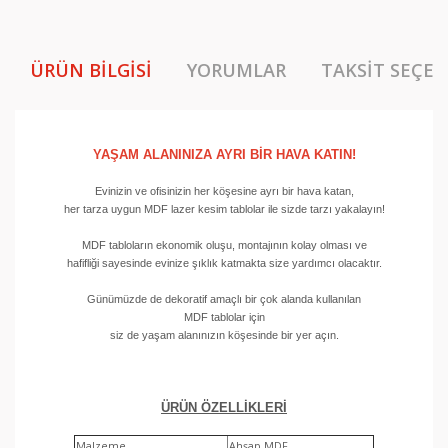
ÜRÜN BILGISI
YORUMLAR
TAKSIT SEÇEN
YAŞAM ALANINIZA AYRI BİR HAVA KATIN!
Evinizin ve ofisinizin her köşesine ayrı bir hava katan,
her tarza uygun MDF lazer kesim tablolar ile sizde tarzı yakalayın!
MDF tabloların ekonomik oluşu, montajının kolay olması ve
hafifliği sayesinde evinize şıklık katmakta size yardımcı olacaktır.
Günümüzde de dekoratif amaçlı bir çok alanda kullanılan
MDF tablolar için
siz de yaşam alanınızın köşesinde bir yer açın.
ÜRÜN ÖZELLİKLERİ
Malzeme
Ahşap MDF