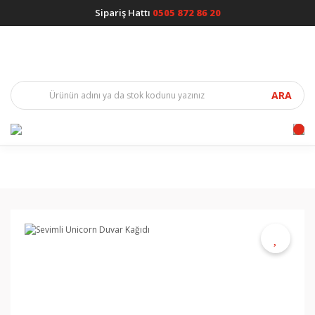
Sipariş Hattı
0505 872 86 20
ARA