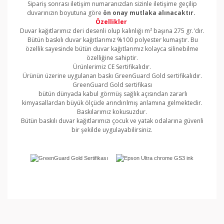
Sipariş sonrası iletişim numaranızdan sizinle iletişime geçilip
duvarınızın boyutuna göre
ön onay mutlaka alınacaktır.
Özellikler
Duvar kağıtlarımız deri desenli olup kalınlığı m² başına 275 gr.'dır.
Bütün baskılı duvar kağıtlarımız %100 polyester kumaştır. Bu
özellik sayesinde bütün duvar kağıtlarımız kolayca silinebilme
özelliğine sahiptir.
Ürünlerimiz CE Sertifikalıdır.
Ürünün üzerine uygulanan baskı GreenGuard Gold sertifikalıdır.
GreenGuard Gold sertifikası
bütün dünyada kabul görmüş sağlık açısından zararlı
kimyasallardan büyük ölçüde arındırılmış anlamına gelmektedir.
Baskılarımız kokusuzdur.
Bütün baskılı duvar kağıtlarımızı çocuk ve yatak odalarına güvenli
bir şekilde uygulayabilirsiniz.
Bu ürünün fiyat bilgisi, resim, ürün açıklamalarında ve
diğer konularda yetersiz gördüğünüz noktaları öneri
Bu ürüne ilk yorumu siz yapın!
formunu kullanarak tarafımıza iletebilirsiniz.