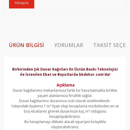
Hesapla
ÜRÜN BILGISI
YORUMLAR
TAKSIT SEÇEN
Birbirinden Şık Duvar Kağıtları En Üstün Baskı Teknolojisi
ile İstenilen Ebat ve Boyutlarda bkdekor.com'da!
Açıklama
Duvar kağıtlarımız mekanlarınıza farklı bir hava katmakla birlikte
yaşam alanlarınıza ferahlık sağlar.
Duvar kağıtlarımız duvarınıza özel olarak üretilmektedir.
Yukarıdaki fiyatımız 1 m² fiyatı olup hesaplama modulünden en ve
boy ebatlarını girerek duvarınızın kaç m² olduğunu
hesaplayabilirsiniz.
Bu hesaplamayı dikkate alarak siparişini kolaylıkla
oluşturabilirsiniz.