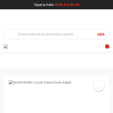
Sipariş Hattı
0505 872 86 20
ARA