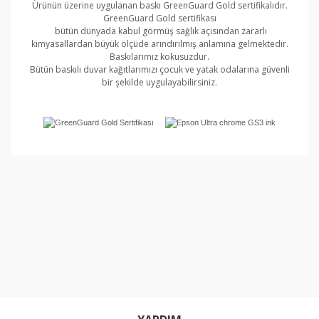
Ürünün üzerine uygulanan baskı GreenGuard Gold sertifikalıdır.
GreenGuard Gold sertifikası
bütün dünyada kabul görmüş sağlık açısından zararlı
kimyasallardan büyük ölçüde arındırılmış anlamına gelmektedir.
Baskılarımız kokusuzdur.
Bütün baskılı duvar kağıtlarımızı çocuk ve yatak odalarına güvenli
bir şekilde uygulayabilirsiniz.
Bu ürünün fiyat bilgisi, resim, ürün açıklamalarında ve
diğer konularda yetersiz gördüğünüz noktaları öneri
Bu ürüne ilk yorumu siz yapın!
formunu kullanarak tarafımıza iletebilirsiniz.
Görüş ve önerileriniz için teşekkür ederiz.
Yorum Yaz
Ürün resmi kalitesiz, bozuk veya görüntülenemiyor.
Ürün açıklamasında eksik bilgiler bulunuyor.
Ürün bilgilerinde hatalar bulunuyor.
Ürün fiyatı diğer sitelerden daha pahalı.
Bu ürüne benzer farklı alternatifler olmalı.