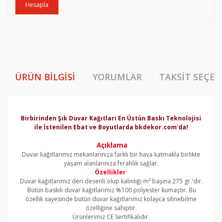
Hesapla
ÜRÜN BILGISI
YORUMLAR
TAKSIT SEÇEN
Birbirinden Şık Duvar Kağıtları En Üstün Baskı Teknolojisi
ile İstenilen Ebat ve Boyutlarda bkdekor.com'da!
Açıklama
Duvar kağıtlarımız mekanlarınıza farklı bir hava katmakla birlikte
yaşam alanlarınıza ferahlık sağlar.
Özellikler
Duvar kağıtlarımız deri desenli olup kalınlığı m² başına 275 gr.'dır.
Bütün baskılı duvar kağıtlarımız %100 polyester kumaştır. Bu
özellik sayesinde bütün duvar kağıtlarımız kolayca silinebilme
özelliğine sahiptir.
Ürünlerimiz CE Sertifikalıdır.