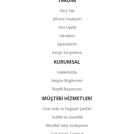
YARDIM
Giriş Yap
Şifremi Unuttum?
Yeni Üyelik
Hesabım
Gönder
Siparişlerim
Kargo Sorgulama
KURUMSAL
Hakkımızda
İletişim Bilgilerimiz
Bayilik Başvurusu
MÜŞTERİ HİZMETLERİ
Ürün İade ve Değişim Şartları
Gizlilik ve Güvenlik
Mesafeli Satış Sözleşmesi
Gün İçinde Teslimat