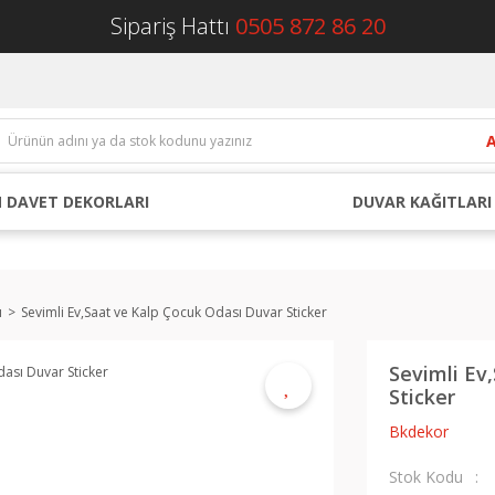
Sipariş Hattı
0505 872 86 20
 DAVET DEKORLARI
DUVAR KAĞITLARI
ı
Sevimli Ev,Saat ve Kalp Çocuk Odası Duvar Sticker
Sevimli Ev
Sticker
Bkdekor
Stok Kodu