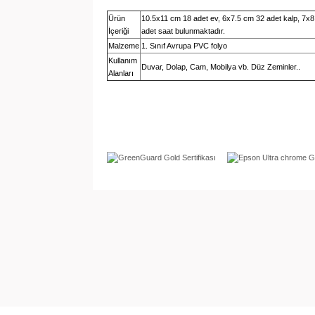
Ürün
10.5x11 cm 18 adet ev, 6x7.5 cm 32 adet kalp, 7x8
İçeriği
adet saat bulunmaktadır.
Malzeme
1. Sınıf Avrupa PVC folyo
Kullanım
Duvar, Dolap, Cam, Mobilya vb. Düz Zeminler..
Alanları
Bu ürünün fiyat bilgisi, resim, ürün açıklamala
Görüş ve önerileriniz için teşekkür ederiz.
Ürün resmi kalitesiz, bozuk veya görüntülene
Ürün açıklamasında eksik bilgiler bulunuyor.
Ürün bilgilerinde hatalar bulunuyor.
Ürün fiyatı diğer sitelerden daha pahalı.