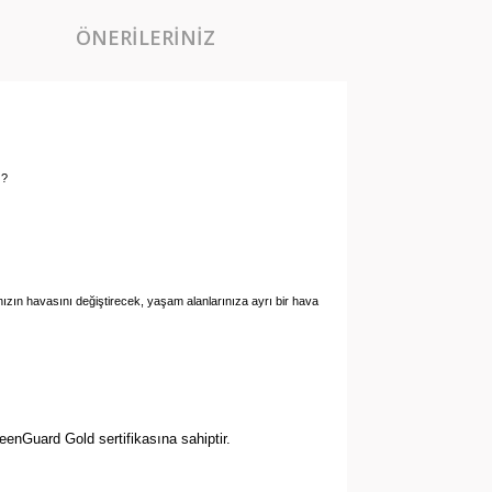
ÖNERILERINIZ
z?
danızın havasını değiştirecek, yaşam alanlarınıza ayrı bir hava
eenGuard Gold sertifikasına sahiptir. 