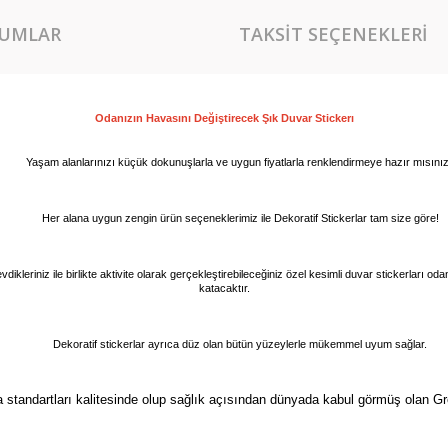
UMLAR
TAKSIT SEÇENEKLERI
Odanızın Havasını Değiştirecek Şık Du
var 
Stickerı
Yaşam alanlarınızı küçük dokunuşlarla ve uygun fiyatlarla renklendirmeye hazır mısını
Her alana uygun zengin ürün seçeneklerimiz ile Dekoratif Stickerlar tam size göre!
vdikleriniz ile birlikte aktivite olarak gerçekleştirebileceğiniz özel kesimli duvar stickerları o
katacaktır.
Dekoratif stickerlar ayrıca düz olan bütün yüzeylerle mükemmel uyum sağlar.
a standartları kalitesinde olup sağlık açısından dünyada kabul görmüş olan Gr