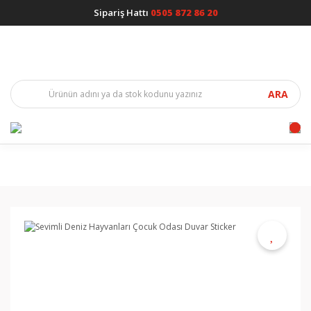
Sipariş Hattı
0505 872 86 20
ARA