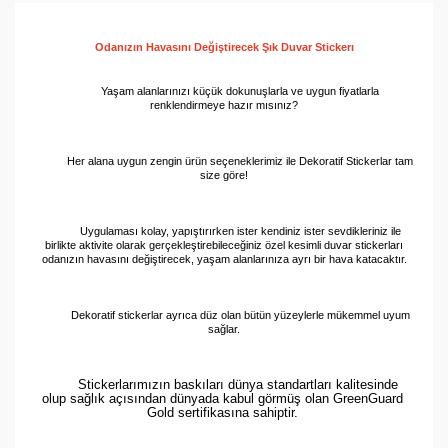
Odanızın Havasını Değiştirecek Şık Du
var 
Stickerı
Yaşam alanlarınızı küçük dokunuşlarla ve uygun fiyatlarla
renklendirmeye hazır mısınız?
Her alana uygun zengin ürün seçeneklerimiz ile Dekoratif Stickerlar tam
size göre!
Uygulaması kolay, yapıştırırken ister kendiniz ister sevdikleriniz ile
birlikte aktivite olarak gerçekleştirebileceğiniz özel kesimli duvar stickerları
odanızın havasını değiştirecek, yaşam alanlarınıza ayrı bir hava katacaktır.
Dekoratif stickerlar ayrıca düz olan bütün yüzeylerle mükemmel uyum
sağlar.
Stickerlarımızın baskıları dünya standartları kalitesinde 
olup sağlık açısından dünyada kabul görmüş olan GreenGuard 
Gold sertifikasına sahiptir. 