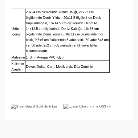
20x24 cm ölçülerinde Yunus Balığı, 21x22 cm
ölçülerinde Deniz Yıldızı, 20x11.5 ölçülerinde Deniz
Kaplumbağası, 18x14.5 cm ölçülerinde Deniz Atı,
Ürün
14x12.5 cm ölçülerinde Deniz Kabuğu, 10x16 cm
İçeriği
ölçülerinde Deniz Yosunu, 16x11 cm ölçülerinde mor
balık, 9.5x6 cm ölçülerinde 5 adet balık, 50 adet 3x3 cm
ve 50 adet 2x2 cm ölçülerinde renkli yuvarlaklar
bulunmaktadır.
Malzeme
1. Sınıf Avrupa PVC folyo
Kullanım
Duvar, Dolap, Cam, Mobilya vb. Düz Zeminler..
Alanları
Bu ürünün fiyat bilgisi, resim, ürün açıklamalarında ve
diğer konularda yetersiz gördüğünüz noktaları öneri
Bu ürüne ilk yorumu siz yapın!
formunu kullanarak tarafımıza iletebilirsiniz.