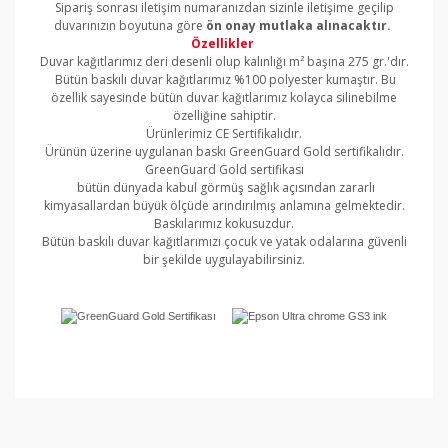
Sipariş sonrası iletişim numaranızdan sizinle iletişime geçilip
duvarınızın boyutuna göre
ön onay mutlaka alınacaktır.
Özellikler
Duvar kağıtlarımız deri desenli olup kalınlığı m² başına 275 gr.'dır.
Bütün baskılı duvar kağıtlarımız %100 polyester kumaştır. Bu
özellik sayesinde bütün duvar kağıtlarımız kolayca silinebilme
özelliğine sahiptir.
Ürünlerimiz CE Sertifikalıdır.
Ürünün üzerine uygulanan baskı GreenGuard Gold sertifikalıdır.
GreenGuard Gold sertifikası
bütün dünyada kabul görmüş sağlık açısından zararlı
kimyasallardan büyük ölçüde arındırılmış anlamına gelmektedir.
Baskılarımız kokusuzdur.
Bütün baskılı duvar kağıtlarımızı çocuk ve yatak odalarına güvenli
bir şekilde uygulayabilirsiniz.
Bu ürünün fiyat bilgisi, resim, ürün açıklamalarında ve
diğer konularda yetersiz gördüğünüz noktaları öneri
Bu ürüne ilk yorumu siz yapın!
formunu kullanarak tarafımıza iletebilirsiniz.