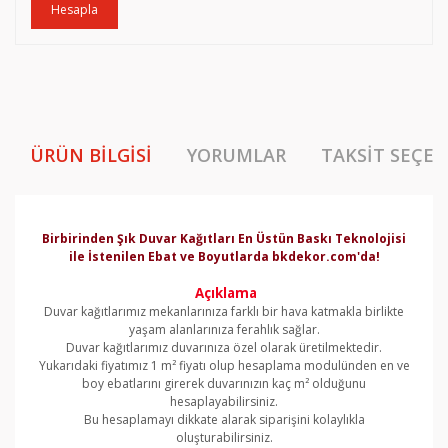
Hesapla
ÜRÜN BILGISI
YORUMLAR
TAKSIT SEÇEN
Birbirinden Şık Duvar Kağıtları En Üstün Baskı Teknolojisi
ile İstenilen Ebat ve Boyutlarda bkdekor.com'da!
Açıklama
Duvar kağıtlarımız mekanlarınıza farklı bir hava katmakla birlikte
yaşam alanlarınıza ferahlık sağlar.
Duvar kağıtlarımız duvarınıza özel olarak üretilmektedir.
Yukarıdaki fiyatımız 1 m² fiyatı olup hesaplama modulünden en ve
boy ebatlarını girerek duvarınızın kaç m² olduğunu
hesaplayabilirsiniz.
Bu hesaplamayı dikkate alarak siparişini kolaylıkla
oluşturabilirsiniz.