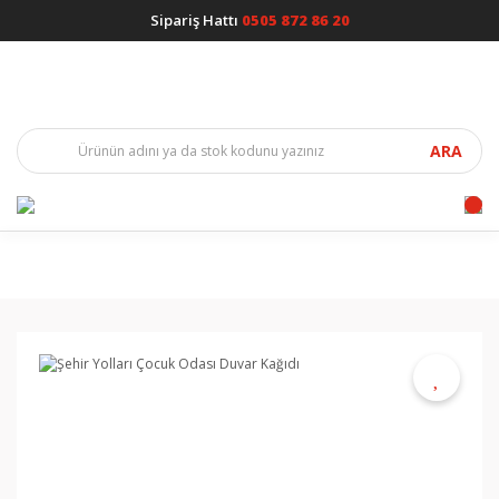
Sipariş Hattı
0505 872 86 20
ARA