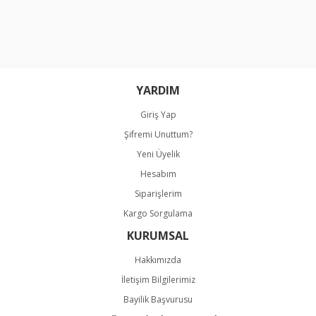
Ürün fiyatı diğer sitelerden daha pahalı.
Bu ürüne benzer farklı alternatifler olmalı.
YARDIM
Giriş Yap
Gönder
Şifremi Unuttum?
Yeni Üyelik
Hesabım
Siparişlerim
Kargo Sorgulama
KURUMSAL
Hakkımızda
İletişim Bilgilerimiz
Bayilik Başvurusu