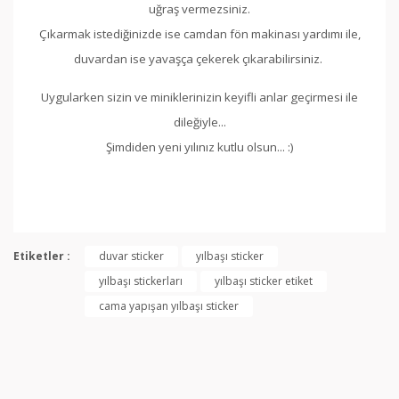
uğraş vermezsiniz.
Çıkarmak istediğinizde ise camdan fön makinası yardımı ile,
duvardan ise yavaşça çekerek çıkarabilirsiniz.
Uygularken sizin ve miniklerinizin keyifli anlar geçirmesi ile
dileğiyle...
Şimdiden yeni yılınız kutlu olsun... :)
Bu ürünün fiyat bilgisi, resim, ürün açıklamalarında ve
diğer konularda yetersiz gördüğünüz noktaları öneri
Etiketler :
duvar sticker
yılbaşı sticker
Bu ürüne ilk yorumu siz yapın!
formunu kullanarak tarafımıza iletebilirsiniz.
yılbaşı stickerları
yılbaşı sticker etiket
Görüş ve önerileriniz için teşekkür ederiz.
cama yapışan yılbaşı sticker
Yorum Yaz
Ürün resmi kalitesiz, bozuk veya görüntülenemiyor.
Ürün açıklamasında eksik bilgiler bulunuyor.
Ürün bilgilerinde hatalar bulunuyor.