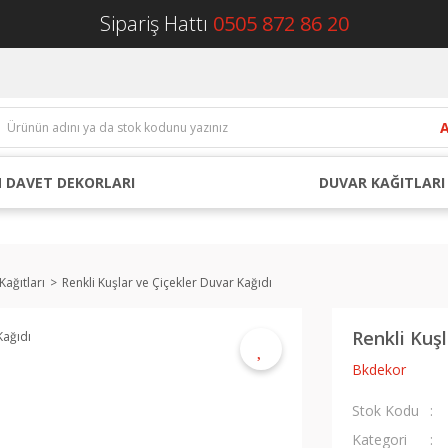
Sipariş Hattı
0505 872 86 20
 DAVET DEKORLARI
DUVAR KAĞITLARI
Kağıtları
Renkli Kuşlar ve Çiçekler Duvar Kağıdı
Renkli Kuşl
Bkdekor
Stok Kodu
Kategori