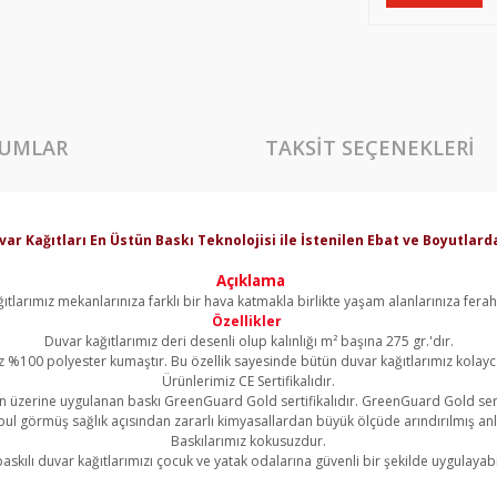
UMLAR
TAKSIT SEÇENEKLERI
var Kağıtları En Üstün Baskı Teknolojisi ile İstenilen Ebat ve Boyutla
Açıklama
ıtlarımız mekanlarınıza farklı bir hava katmakla birlikte yaşam alanlarınıza ferahl
Özellikler
Duvar kağıtlarımız deri desenli olup kalınlığı m² başına 275 gr.'dır.
z %100 polyester kumaştır. Bu özellik sayesinde bütün duvar kağıtlarımız kolayca 
Ürünlerimiz CE Sertifikalıdır.
 üzerine uygulanan baskı GreenGuard Gold sertifikalıdır. GreenGuard Gold sert
l görmüş sağlık açısından zararlı kimyasallardan büyük ölçüde arındırılmış an
Baskılarımız kokusuzdur.
askılı duvar kağıtlarımızı çocuk ve yatak odalarına güvenli bir şekilde uygulayabil