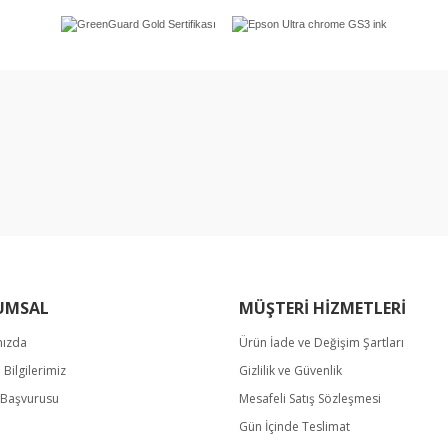
rında ve diğer konularda yetersiz gördüğünüz noktaları öneri formunu kullan
Bu ürüne ilk yorumu siz yapın!
miyor.
Yorum Yaz
UMSAL
MÜŞTERİ HİZMETLERİ
mızda
Ürün İade ve Değişim Şartları
m Bilgilerimiz
Gizlilik ve Güvenlik
Gönder
k Başvurusu
Mesafeli Satış Sözleşmesi
Gün İçinde Teslimat