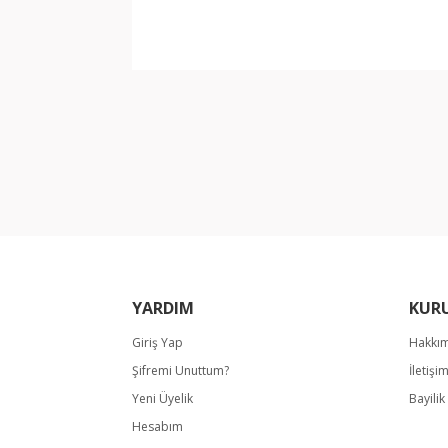
Bu ürünün fiyat bilgisi, resim, ürün açıklamala
Görüş ve önerileriniz için teşekkür ederiz.
Ürün resmi kalitesiz, bozuk veya görüntülene
Ürün açıklamasında eksik bilgiler bulunuyor.
Ürün bilgilerinde hatalar bulunuyor.
Ürün fiyatı diğer sitelerden daha pahalı.
Bu ürüne benzer farklı alternatifler olmalı.
YARDIM
KUR
Giriş Yap
Hakkı
Şifremi Unuttum?
İletişi
Yeni Üyelik
Bayili
Hesabım