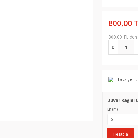
800,00 
800,00 TL den b
Tavsiye Et
Duvar Kağıdı 
En (m)
Hesapla