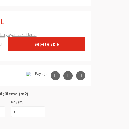
TL
aşlayan taksitlerle!
Sepete Ekle
Paylaş :
Ölçüleme (m2)
Boy (m)