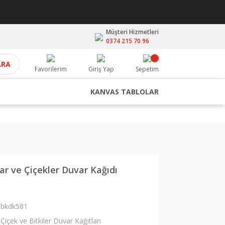
Müşteri Hizmetleri
0374 215 70 96
ARA
Favorilerim
Giriş Yap
Sepetim
KANVAS TABLOLAR
ar ve Çiçekler Duvar Kağıdı
bkdk581
Çiçek ve Bitkiler Duvar Kağıtları