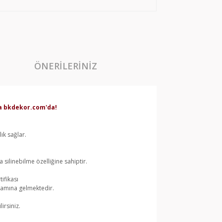
ÖNERILERINIZ
rda bkdekor.com'da!
ık sağlar.
silinebilme özelliğine sahiptir.
ifikası
lamına gelmektedir.
irsiniz.