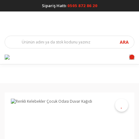
Sipariş Hattı
0505 872 86 20
ARA