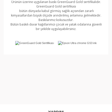
Ürünün üzerine uygulanan baskı GreenGuard Gold sertifikalıdır.
GreenGuard Gold sertifikası
bütün dünyada kabul görmüş sağlık açısından zararlı
kimyasallardan büyük ölçüde arındırılmış anlamına gelmektedir.
Baskılarımız kokusuzdur.
Bütün baskılı duvar kağıtlarımızı çocuk ve yatak odalarına güvenli
bir şekilde uygulayabilirsiniz.
Bu ürünün fiyat bilgisi, resim, ürün açıklamalarında ve
diğer konularda yetersiz gördüğünüz noktaları öneri
Bu ürüne ilk yorumu siz yapın!
formunu kullanarak tarafımıza iletebilirsiniz.
Görüş ve önerileriniz için teşekkür ederiz.
Yorum Yaz
Ürün resmi kalitesiz, bozuk veya görüntülenemiyor.
Ürün açıklamasında eksik bilgiler bulunuyor.
Ürün bilgilerinde hatalar bulunuyor.
Ürün fiyatı diğer sitelerden daha pahalı.
Bu ürüne benzer farklı alternatifler olmalı.