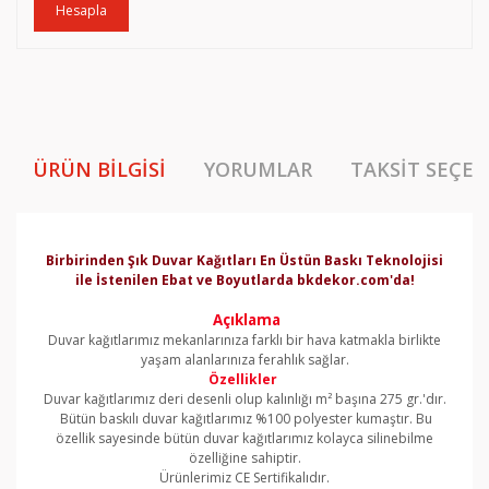
Hesapla
ÜRÜN BILGISI
YORUMLAR
TAKSIT SEÇEN
Birbirinden Şık Duvar Kağıtları En Üstün Baskı Teknolojisi
ile İstenilen Ebat ve Boyutlarda bkdekor.com'da!
Açıklama
Duvar kağıtlarımız mekanlarınıza farklı bir hava katmakla birlikte
yaşam alanlarınıza ferahlık sağlar.
Özellikler
Duvar kağıtlarımız deri desenli olup kalınlığı m² başına 275 gr.'dır.
Bütün baskılı duvar kağıtlarımız %100 polyester kumaştır. Bu
özellik sayesinde bütün duvar kağıtlarımız kolayca silinebilme
özelliğine sahiptir.
Ürünlerimiz CE Sertifikalıdır.