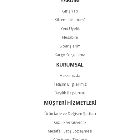
YARDIM
Giriş Yap
Şifremi Unuttum?
Yeni Üyelik
Hesabım
Gönder
Siparişlerim
Kargo Sorgulama
KURUMSAL
Hakkımızda
İletişim Bilgilerimiz
Bayilik Başvurusu
MÜŞTERİ HİZMETLERİ
Ürün İade ve Değişim Şartları
Gizlilik ve Güvenlik
Mesafeli Satış Sözleşmesi
Gün İçinde Teslimat