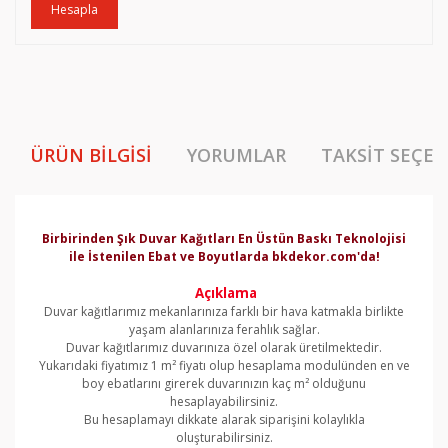
Hesapla
ÜRÜN BILGISI
YORUMLAR
TAKSIT SEÇEN
Birbirinden Şık Duvar Kağıtları En Üstün Baskı Teknolojisi
ile İstenilen Ebat ve Boyutlarda bkdekor.com'da!
Açıklama
Duvar kağıtlarımız mekanlarınıza farklı bir hava katmakla birlikte
yaşam alanlarınıza ferahlık sağlar.
Duvar kağıtlarımız duvarınıza özel olarak üretilmektedir.
Yukarıdaki fiyatımız 1 m² fiyatı olup hesaplama modulünden en ve
boy ebatlarını girerek duvarınızın kaç m² olduğunu
hesaplayabilirsiniz.
Bu hesaplamayı dikkate alarak siparişini kolaylıkla
oluşturabilirsiniz.