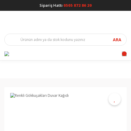
Sipariş Hattı
0505 872 86 20
ARA