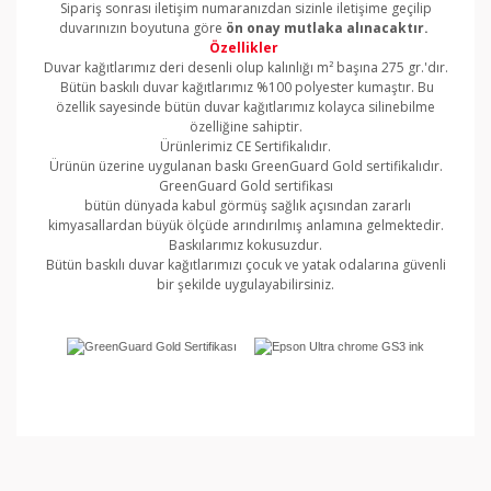
Sipariş sonrası iletişim numaranızdan sizinle iletişime geçilip
duvarınızın boyutuna göre
ön onay mutlaka alınacaktır.
Özellikler
Duvar kağıtlarımız deri desenli olup kalınlığı m² başına 275 gr.'dır.
Bütün baskılı duvar kağıtlarımız %100 polyester kumaştır. Bu
özellik sayesinde bütün duvar kağıtlarımız kolayca silinebilme
özelliğine sahiptir.
Ürünlerimiz CE Sertifikalıdır.
Ürünün üzerine uygulanan baskı GreenGuard Gold sertifikalıdır.
GreenGuard Gold sertifikası
bütün dünyada kabul görmüş sağlık açısından zararlı
kimyasallardan büyük ölçüde arındırılmış anlamına gelmektedir.
Baskılarımız kokusuzdur.
Bütün baskılı duvar kağıtlarımızı çocuk ve yatak odalarına güvenli
bir şekilde uygulayabilirsiniz.
Bu ürünün fiyat bilgisi, resim, ürün açıklamalarında ve
diğer konularda yetersiz gördüğünüz noktaları öneri
Bu ürüne ilk yorumu siz yapın!
formunu kullanarak tarafımıza iletebilirsiniz.