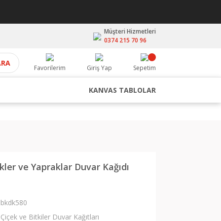
Müşteri Hizmetleri
0374 215 70 96
ARA
Favorilerim
Giriş Yap
Sepetim
KANVAS TABLOLAR
kler ve Yapraklar Duvar Kağıdı
bkdk580
Çiçek ve Bitkiler Duvar Kağıtları