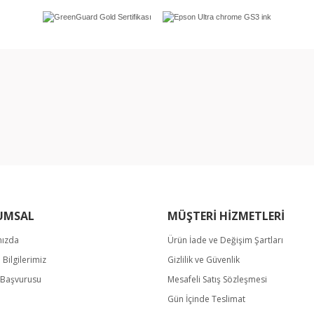
rında ve diğer konularda yetersiz gördüğünüz noktaları öneri formunu kullan
Bu ürüne ilk yorumu siz yapın!
miyor.
Yorum Yaz
UMSAL
MÜŞTERİ HİZMETLERİ
mızda
Ürün İade ve Değişim Şartları
m Bilgilerimiz
Gizlilik ve Güvenlik
Gönder
k Başvurusu
Mesafeli Satış Sözleşmesi
Gün İçinde Teslimat