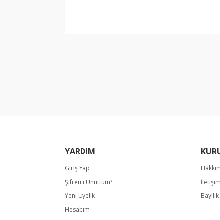
Bu ürünün fiyat bilgisi, resim, ürün açıklamala
Görüş ve önerileriniz için teşekkür ederiz.
Ürün resmi kalitesiz, bozuk veya görüntülene
Ürün açıklamasında eksik bilgiler bulunuyor.
Ürün bilgilerinde hatalar bulunuyor.
Ürün fiyatı diğer sitelerden daha pahalı.
Bu ürüne benzer farklı alternatifler olmalı.
YARDIM
KUR
Giriş Yap
Hakkı
Şifremi Unuttum?
İletişi
Yeni Üyelik
Bayili
Hesabım