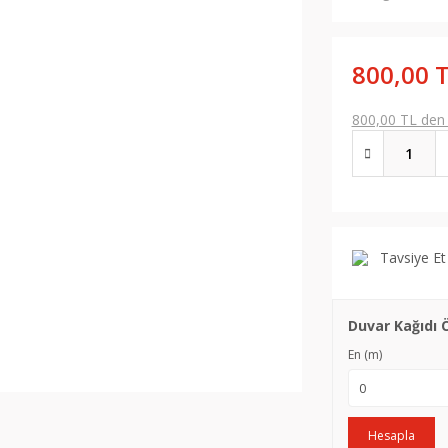
800,00 
800,00 TL den b
Tavsiye Et
Duvar Kağıdı 
En (m)
Hesapla