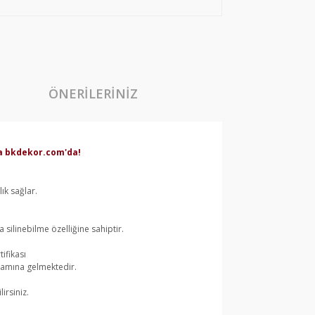
ÖNERILERINIZ
rda bkdekor.com'da!
ık sağlar.
silinebilme özelliğine sahiptir.
ifikası
lamına gelmektedir.
irsiniz.