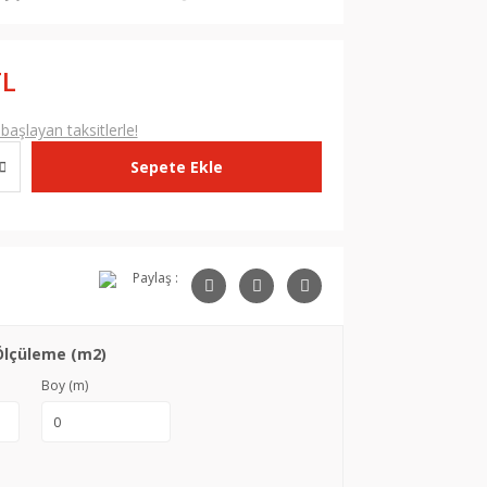
TL
aşlayan taksitlerle!
Sepete Ekle
Paylaş :
Ölçüleme (m2)
Boy (m)