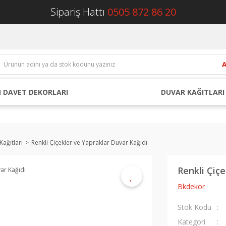
Sipariş Hattı
0505 872 86 20
 DAVET DEKORLARI
DUVAR KAĞITLARI
Kağıtları
Renkli Çiçekler ve Yapraklar Duvar Kağıdı
Renkli Çiçe
Bkdekor
Stok Kodu
Kategori