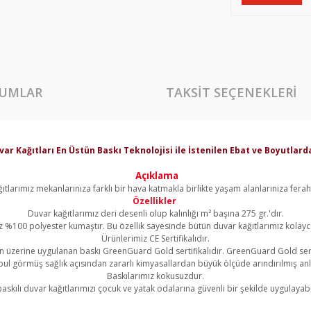
UMLAR
TAKSIT SEÇENEKLERI
var Kağıtları En Üstün Baskı Teknolojisi ile İstenilen Ebat ve Boyutla
Açıklama
ıtlarımız mekanlarınıza farklı bir hava katmakla birlikte yaşam alanlarınıza ferahl
Özellikler
Duvar kağıtlarımız deri desenli olup kalınlığı m² başına 275 gr.'dır.
z %100 polyester kumaştır. Bu özellik sayesinde bütün duvar kağıtlarımız kolayca 
Ürünlerimiz CE Sertifikalıdır.
 üzerine uygulanan baskı GreenGuard Gold sertifikalıdır. GreenGuard Gold sert
l görmüş sağlık açısından zararlı kimyasallardan büyük ölçüde arındırılmış an
Baskılarımız kokusuzdur.
askılı duvar kağıtlarımızı çocuk ve yatak odalarına güvenli bir şekilde uygulayabil